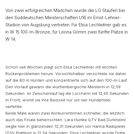
Von zwei erfolgreichen Mädchen wurde die LG Staufen bei
den Süddeutschen Meisterschaften U16 im Ernst-Lehner-
Stadion von Augsburg vertreten. Für Elisa Lechleitner gab es
in W 15 100-m-Bronze, für Leona Grimm zwei fünfte Plätze in
W 14.
Schon seit Wochen plagt sich Elisa Lechleitner mit leichten
Rückenproblemen herum. Vorsichtshalber verzichtete sie daher
auf die 80 m Hürden und konzentrierte sich auf den 100-m-Lauf.
Den Vorlauf gewann die württembergische Meisterin in 12,59
Sekunden. Im Zwischenlauf lag die Lorcherin mit 12,45 Sekunden
in Front, womit sie ihre Bestzeit nur um vier Hundertstel
verfehlte.
Beide Male waren zwei Konkurrentinnen schneller, die letztlich
auch das Finale beherrschten. Lara Hümke (LTV Bad Dürkheim)
siegte hier in glänzenden 12,31 Sekunden vor Hanna Radspieler
(TSV Plattling) in 12,54 Sekunden. Elisa Lechleitner wurde Dritte