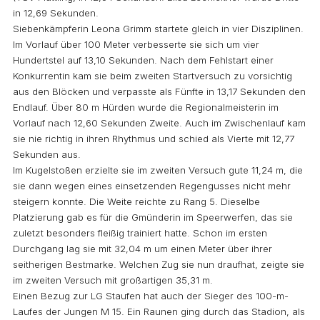
in 12,69 Sekunden.
Siebenkämpferin Leona Grimm startete gleich in vier Disziplinen.
Im Vorlauf über 100 Meter verbesserte sie sich um vier
Hundertstel auf 13,10 Sekunden. Nach dem Fehlstart einer
Konkurrentin kam sie beim zweiten Startversuch zu vorsichtig
aus den Blöcken und verpasste als Fünfte in 13,17 Sekunden den
Endlauf. Über 80 m Hürden wurde die Regionalmeisterin im
Vorlauf nach 12,60 Sekunden Zweite. Auch im Zwischenlauf kam
sie nie richtig in ihren Rhythmus und schied als Vierte mit 12,77
Sekunden aus.
Im Kugelstoßen erzielte sie im zweiten Versuch gute 11,24 m, die
sie dann wegen eines einsetzenden Regengusses nicht mehr
steigern konnte. Die Weite reichte zu Rang 5. Dieselbe
Platzierung gab es für die Gmünderin im Speerwerfen, das sie
zuletzt besonders fleißig trainiert hatte. Schon im ersten
Durchgang lag sie mit 32,04 m um einen Meter über ihrer
seitherigen Bestmarke. Welchen Zug sie nun draufhat, zeigte sie
im zweiten Versuch mit großartigen 35,31 m.
Einen Bezug zur LG Staufen hat auch der Sieger des 100-m-
Laufes der Jungen M 15. Ein Raunen ging durch das Stadion, als