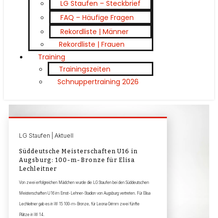
LG Staufen – Steckbrief
FAQ – Häufige Fragen
Rekordliste | Männer
Rekordliste | Frauen
Training
Trainingszeiten
Schnuppertraining 2026
LG Staufen | Aktuell
Süddeutsche Meisterschaften U16 in
Augsburg: 100-m-Bronze für Elisa
Lechleitner
Von zwei erfolgreichen Mädchen wurde die LG Staufen bei den Süddeutschen
Meisterschaften U16 im Ernst-Lehner-Stadion von Augsburg vertreten. Für Elisa
Lechleitner gab es in W 15 100-m-Bronze, für Leona Grimm zwei fünfte
Plätze in W 14.