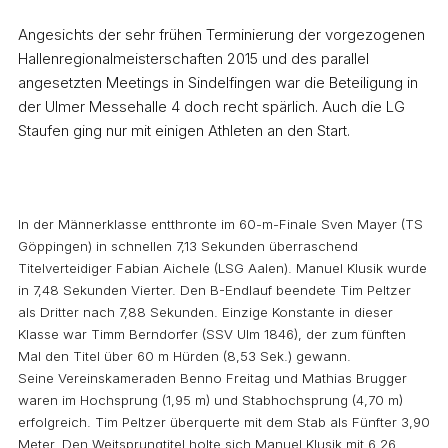
Angesichts der sehr frühen Terminierung der vorgezogenen
Hallenregionalmeisterschaften 2015 und des parallel
angesetzten Meetings in Sindelfingen war die Beteiligung in
der Ulmer Messehalle 4 doch recht spärlich. Auch die LG
Staufen ging nur mit einigen Athleten an den Start.
In der Männerklasse entthronte im 60-m-Finale Sven Mayer (TS
Göppingen) in schnellen 7,13 Sekunden überraschend
Titelverteidiger Fabian Aichele (LSG Aalen). Manuel Klusik wurde
in 7,48 Sekunden Vierter. Den B-Endlauf beendete Tim Peltzer
als Dritter nach 7,88 Sekunden. Einzige Konstante in dieser
Klasse war Timm Berndorfer (SSV Ulm 1846), der zum fünften
Mal den Titel über 60 m Hürden (8,53 Sek.) gewann.
Seine Vereinskameraden Benno Freitag und Mathias Brugger
waren im Hochsprung (1,95 m) und Stabhochsprung (4,70 m)
erfolgreich. Tim Peltzer überquerte mit dem Stab als Fünfter 3,90
Meter. Den Weitsprungtitel holte sich Manuel Klusik mit 6,26