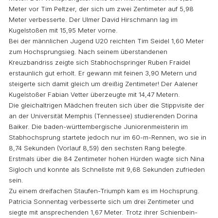
Meter vor Tim Peltzer, der sich um zwei Zentimeter auf 5,98
Meter verbesserte. Der Ulmer David Hirschmann lag im
Kugelstoßen mit 15,95 Meter vorne.
Bei der männlichen Jugend U20 reichten Tim Seidel 1,60 Meter
zum Hochsprungsieg. Nach seinem überstandenen
Kreuzbandriss zeigte sich Stabhochspringer Ruben Fraidel
erstaunlich gut erholt. Er gewann mit feinen 3,90 Metern und
steigerte sich damit gleich um dreißig Zentimeter! Der Aalener
Kugelstoßer Fabian Vetter überzeugte mit 14,47 Metern.
Die gleichaltrigen Mädchen freuten sich über die Stippvisite der
an der Universität Memphis (Tennessee) studierenden Dorina
Baiker. Die baden-württembergische Juniorenmeisterin im
Stabhochsprung startete jedoch nur im 60-m-Rennen, wo sie in
8,74 Sekunden (Vorlauf 8,59) den sechsten Rang belegte.
Erstmals über die 84 Zentimeter hohen Hürden wagte sich Nina
Sigloch und konnte als Schnellste mit 9,68 Sekunden zufrieden
sein.
Zu einem dreifachen Staufen-Triumph kam es im Hochsprung.
Patricia Sonnentag verbesserte sich um drei Zentimeter und
siegte mit ansprechenden 1,67 Meter. Trotz ihrer Schienbein-