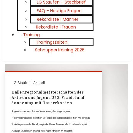
LG Staufen – Steckbrief
FAQ – Häufige Fragen
Rekordliste | Männer
Rekordliste | Frauen
Training
Trainingszeiten
Schnuppertraining 2026
LG Staufen | Aktuell
Hallenregionalmeisterschaften der
Aktiven und Jugend U20: Fraidel und
Sonnentag mit Hausrekorden
Angesichts der sehr frühen Terminierung der vorgezogenen
Hallenregionalmeisterschaften 2015 und des parallel angesetzten Meetings in
Sindelfingen war die Beteiligung in der Ulmer Messehalle 4 doch recht spärlich.
Auch die LG Staufen ging nur mit einigen Athleten an den Start.