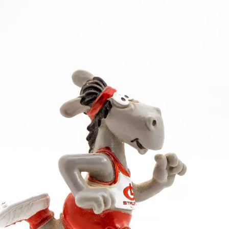
 die tolle Stimmung und Organisation startete Rebec
e nah an ihre Bestzeit heran, im Hochsprung gelang 
hre Bestmarke nur knapp, fünf Zentimeter fehlten de
 es wie in ihren anschließen Paradedisziplin Speerwur
. Mit einer Gesamtpunktzahl und Bestleistung von 47
r Leverkusen auf dem vierten Platz. Gleichzeitig bed
Aktiven.