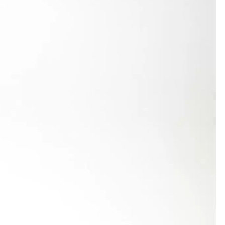
ca Konold im ersten Mehrkampf des Jahres gleich
ihr mit 1,66m sogar eine neue persönliche
r Abtsgmünderin hier. Mit einem soliden 200m-Lauf
f nicht ganz rund. Dennoch sicherte sie sich hier
58 Punkten landete sie hinter den weit
eutete das die Erfüllung der Qualifikationsnorm