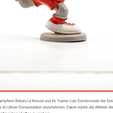
– 27,34sek – 5,22m – 35,59m – 2:44,98min)
kämpferin Rebecca Konold und ihr Trainer Lutz Dombrowski die Ein
 im Ulmer Donaustadion anzunehmen. Dabei nutzte die Athletin die