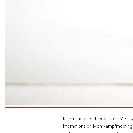
4. Konold 4758 Punkte (14,68sek – 1,66m – 12,04m 
Kurzfristig entschieden sich Mehr
Internationalen Mehrkampfmeetings