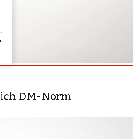
e
m
 sich DM-Norm