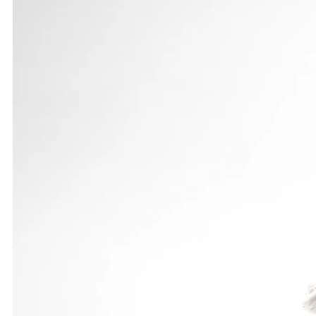
Ohne spezielle Vorbereitung, aber motiviert durch
mit guten Leistungen. Über die 100m Hürden kam si
Bestleistung. Auch im Kugelstoßen verpasste sie i
beendete sie de ersten Wettkampftag.
Am nächsten Tag stand der Weitsprung an, hier lief
wichtige Punkte vor dem abschließenden 800m-Lauf
angereisten und starken Mehrkämpferinnen von Baye
für die Deutschen Mehrkampfmeisterschaften der 
Ergebnisse:
7-Kampf Frauen: