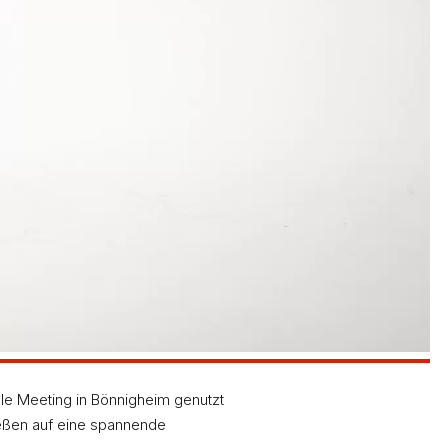
e neue Saisonbestzeit aufstellen. An Mia Berger
stanz.
hen Bestleistungen überzeugen konnte, genauso
ber die 300-Meter-Strecke stand Leonie Schubert,
otzdem persönliche Bestleistungen auf mit „viel
en, und auch Luca Wowra sprang in Bönnigeim mit
Saison- und persönlichen Bestleistungen freute sich
er Leidenszeit mit andauernden Verletzungspausen
r allem im Weitsprung überzeugen und diesen
lle Meeting in Bönnigheim genutzt
ießen auf eine spannende