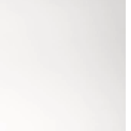
r- sowie im Endlauf mit starken 11,03 Sekunden
 Mit zwei konstanten Läufen über 12,53 Sekunden
ern im Weitsprung in die Wettkampfsaison ein. Er
Für Stabhochspringer Ruben Fraidel war die
pfe.
über die 80-Meter-Hürden-Strecke bereits die
 sie der Konkurrenz keine Chance. Eine klasse
stanz blieb die Uhr bei sehr guten 46,74 Sekunden
er hinterließ hier trotz einiger