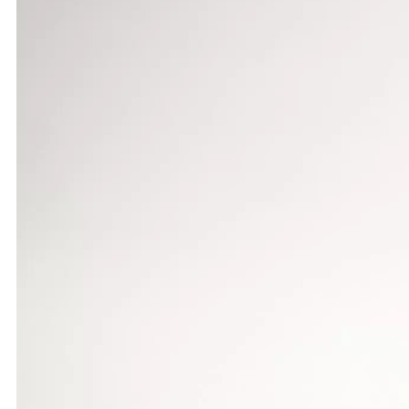
Den Auftakt machte Moritz Kindel über die 100-Met
überzeugen konnte. Auch bei den Frauen zeigte Ch
ersprintete sie sich am Ende den zweiten Platz.
Nach einer Verletzungspause aufgrund einer Zerrun
war damit nicht unzufrieden, verzichtete aber sich
Anfangshöhe von 4 Metern kein Problem und somit
Bei den U18 und teilweise noch jüngeren Athleten 
Qualifikationsnorm für die Deutschen Meisterschaft
Vorstellung über die 300 m Hürden lieferte Janna S
stehen, was das Erreichen der Qualifikation für die