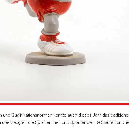
d konnte davor über die 100-Meter-Strecke sogar ein
 sich mit 13,32 Sekunden den Tagessieg über diese Di
er, die über 100 und 200 Meter mit neuen persönlic
ann sogar den 200-Meter-Lauf mit 23,15 Sekunden. Ü
tlich ins Gesicht geschrieben, sie stellten jedoch tr
t.
ina Adam und Samuel Fraidel mit Saisonbestleistung
 Metern eine neue Bestleistung auf. Trotz so vielen 
n Auftritt von Marco Kuhn, welcher nach zweijährig
unsicher über die Hürden konnte er im Hoch- und vo
en und Qualifikationsnormen konnte auch dieses Jahr das traditione
überzeugten die Sportlerinnen und Sportler der LG Staufen und l