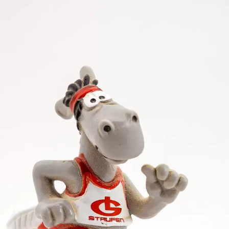
er-Strecke, wo er bei seinem ersten Wettkampf im Vo
arlotte Heilig wieder einmal ihre bestechende Form.
g im Oberschenkel stieg Jonathan Barth mit 5,99 Met
erheitshalber auf seinen geplanten 100-Meter-Start. 
 eine gute Vorbereitung für die kommenden Wettkäm
stach besonders wieder Josefine Schäkel heraus, die 
en erfüllt hat. Mit 11,83 Sekunden in Bönnigheim ließ
peckle. In ihrem ersten Lauf überhaupt auf dieser Di
 Süddeutschen Meisterschaften bedeutete. Frederika Bai