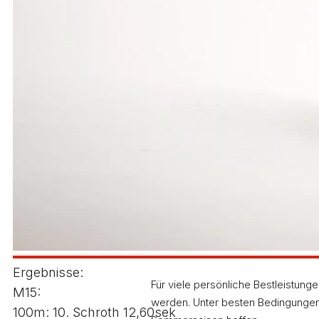
Rhythmusprobleme auch einen starken Eindruck, un
kam aber an diesen Tag keiner vorbei, sie sicherte
Immer besser in Fahrt kommt auch Fenja Buchgrab
wie Julian Abele und Mike Schmuck. Letzterer gew
Josephine Schäkel und Mia Berger die Aufregung deu
Luft nach oben“, wie Trainer Lutz Dombrowski mein
In den Wurfdisziplinen überzeugten vor allem Rom
1,74 Metern am Höchsten. Zudem stellte er mit 6,07
Trainer Lutz Dombrowski jedoch besonders über de
seinen ersten Wettkampf absolvierte. Noch etwas 
sogar mit 6,07 Metern für sich entscheiden.
Ergebnisse:
Für viele persönliche Bestleistung
M15:
werden. Unter besten Bedingungen 
100m: 10. Schroth 12,60sek