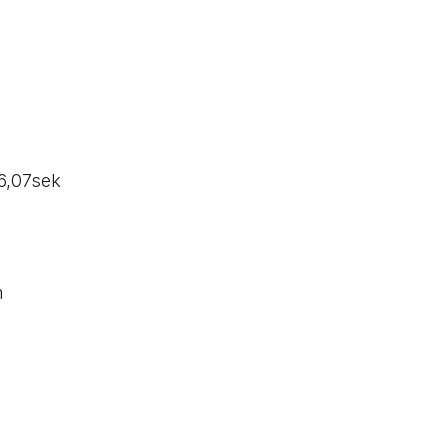
16,07sek
m