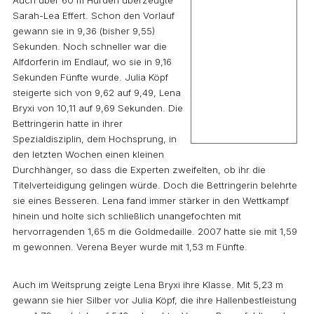
Auch über 60 m Hürden überzeugte
Sarah-Lea Effert. Schon den Vorlauf
gewann sie in 9,36 (bisher 9,55)
Sekunden. Noch schneller war die
Alfdorferin im Endlauf, wo sie in 9,16
Sekunden Fünfte wurde. Julia Köpf
steigerte sich von 9,62 auf 9,49, Lena
Bryxi von 10,11 auf 9,69 Sekunden. Die
Bettringerin hatte in ihrer
Spezialdisziplin, dem Hochsprung, in
den letzten Wochen einen kleinen
Durchhänger, so dass die Experten zweifelten, ob ihr die
Titelverteidigung gelingen würde. Doch die Bettringerin belehrte
sie eines Besseren. Lena fand immer stärker in den Wettkampf
hinein und holte sich schließlich unangefochten mit
hervorragenden 1,65 m die Goldmedaille. 2007 hatte sie mit 1,59
m gewonnen. Verena Beyer wurde mit 1,53 m Fünfte.
Auch im Weitsprung zeigte Lena Bryxi ihre Klasse. Mit 5,23 m
gewann sie hier Silber vor Julia Köpf, die ihre Hallenbestleistung