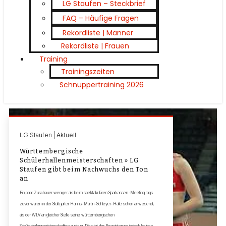
LG Staufen – Steckbrief
FAQ – Häufige Fragen
Rekordliste | Männer
Rekordliste | Frauen
Training
Trainingszeiten
Schnuppertraining 2026
LG Staufen | Aktuell
Württembergische
Schülerhallenmeisterschaften » LG
Staufen gibt beim Nachwuchs den Ton
an
Ein paar Zuschauer weniger als beim spektakulären Sparkassen-Meeting tags
zuvor waren in der Stuttgarter Hanns-Martin-Schleyer-Halle schon anwesend,
als der WLV an gleicher Stelle seine württembergischen
Schülerhallenmeisterschaften austrug. Dies tat der Begeisterung jedoch keinen