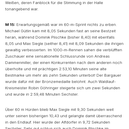
Weißen, deren Fanblock für die Stimmung in der Halle
tonangebend war.
M 15:
Erwartungsgemäß war im 60-m-Sprint nichts zu erben.
Michael Gütlin kam mit 8,05 Sekunden fast an seine Bestzeit
heran, während Dominik Plischke (bisher 8,40) mit ebenfalls
8,05 und Max Siegle (seither 8,41) mit 8,09 Sekunden die ihrigen
gewaltig verbesserten. Im 1000-m-Rennen sahen die verblüfften
Zuschauer eine sensationelle Schlussrunde von Andreas
Dammenmiller, der einen Konkurrenten nach dem anderen noch
überholte und mit prächtigen 2:53,10 Minuten seine alte
Bestmarke um mehr als zehn Sekunden unterbot! Der Bargauer
wurde dafür mit der Bronzemedaille belohnt. Auch Waldlauf-
Kreismeister Robin Göhringer steigerte sich um zwei Sekunden
und wurde in 2:59,48 Minuten Sechster.
Über 60 m Hürden blieb Max Siegle mit 9,30 Sekunden weit
unter seinen bisherigen 10,43 und gelangte damit überraschend
in den Endlauf. Hier wurde der Alfdorfer in 9,72 Sekunden
Sechster. Sehr gut schlug sich auch Dominik Plischke im