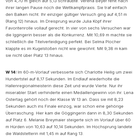
von 4,70 m gleich auf 5,13 schraubte. Verena Beyer fehlt nach
ihrer langen Pause noch die Wettkampfpraxis. Sie traf einfach
den Balken nicht. Ihr einziger gültiger Versuch ging auf 4,51 m
(Rang 12) hinaus. Im Dreisprung wurde Julia Köpf ihrer
Favoritenrolle vollauf gerecht. In vier von sechs Versuchen war
die Iggingerin besser als die Konkurrenz. Mit 10,69 m machte sie
schließlich die Titelverteidigung perfekt. Bei Selma Plocher
klappte es im Kugelstoßen nicht wie gewohnt. Mit 9,38 m kam
sie nicht über Platz 13 hinaus.
W 14:
Im 60-m-Vorlauf verbesserte sich Charlotte Heilig um zwei
Hundertstel auf 8,17 Sekunden. Im Endlauf wiederholte die
Hallenregionalmeisterin diese Zeit und wurde Vierte. Nur ihr
miserabler Start verhinderte einen Medaillengewinn von ihr. Lena
Ostertag gehört noch der Klasse W 13 an. Dass sie mit 8,23
Sekunden auch ins Finale einzog, war schon eine gehörige
Überraschung. Hier kam die Göggingerin dann in 8,30 Sekunden
auf Platz 6. Melanie Breymaier steigerte sich im Vorlauf über 60
m Hürden von 10,63 auf 10,14 Sekunden. Im Hochsprung landete
die Waldstetterin mit 1,45 m auf Rang 13.