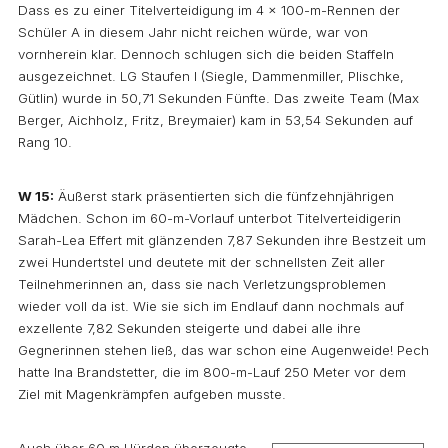
Dass es zu einer Titelverteidigung im 4 x 100-m-Rennen der
Schüler A in diesem Jahr nicht reichen würde, war von
vornherein klar. Dennoch schlugen sich die beiden Staffeln
ausgezeichnet. LG Staufen I (Siegle, Dammenmiller, Plischke,
Gütlin) wurde in 50,71 Sekunden Fünfte. Das zweite Team (Max
Berger, Aichholz, Fritz, Breymaier) kam in 53,54 Sekunden auf
Rang 10.
W 15:
Äußerst stark präsentierten sich die fünfzehnjährigen
Mädchen. Schon im 60-m-Vorlauf unterbot Titelverteidigerin
Sarah-Lea Effert mit glänzenden 7,87 Sekunden ihre Bestzeit um
zwei Hundertstel und deutete mit der schnellsten Zeit aller
Teilnehmerinnen an, dass sie nach Verletzungsproblemen
wieder voll da ist. Wie sie sich im Endlauf dann nochmals auf
exzellente 7,82 Sekunden steigerte und dabei alle ihre
Gegnerinnen stehen ließ, das war schon eine Augenweide! Pech
hatte Ina Brandstetter, die im 800-m-Lauf 250 Meter vor dem
Ziel mit Magenkrämpfen aufgeben musste.