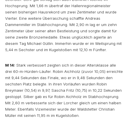
Hochsprung. Mit 1,66 m übertraf der Hallenregionalmeister
seinen bisherigen Hausrekord um zwei Zentimeter und wurde
Vierter. Eine weitere Überraschung schaffte Andreas
Dammenmiller im Stabhochsprung. Mit 2,90 m lag er um zehn
Zentimeter über seiner alten Bestleistung und sorgte damit für
seine zweite Bronzemedaille. Etwas unglücklich agierte an
diesem Tag Michael Gütlin. Immerhin wurde er im Weitsprung mit
5,44 m Sechster und im Kugelstoßen mit 12,10 m Fünfter.
M 14:
Stark verbessert zeigten sich in dieser Altersklasse alle
drei 60-m-Hürden-Läufer. Robin Aichholz (zuvor 10,05) erreichte
mit 9,44 Sekunden das Finale, wo er in 9,48 Sekunden den
sechsten Platz belegte. In ihren Vorläufen wurden Robin
Breymaier (10,54) in 9,97, Sascha Fritz (10,75) in 10,22 Sekunden
gestoppt. Silber gab es für Robin Aichholz im Stabhochsprung.
Mit 2,60 m verbesserte sich der Lorcher gleich um einen halben
Meter. Ebenfalls Vizemeister wurde der Waldstetter Christian
Müller mit seinen 11,95 m im Kugelstoßen.