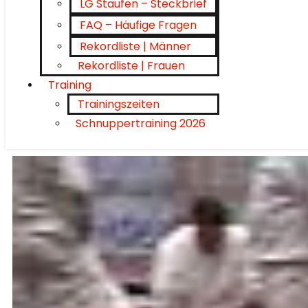
LG Staufen – Steckbrief
FAQ – Häufige Fragen
Rekordliste | Männer
Rekordliste | Frauen
Training
Trainingszeiten
Schnuppertraining 2026