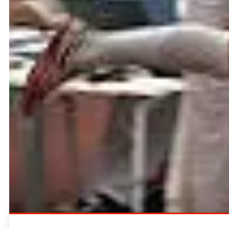
Nur als Vorbelastung diente der 60-m-Lauf für Mat
Tilman Utz dem Starter über 400 Meter. In ansprech
undankbare Innenbahn mit den engen Kurven zugetei
Den Weitsprung gewann der mehrfache deutsche Dr
Roskosch (TV Heppenheim) mit 7,46 m. Stefan Köpf 
württembergische Vizehallenmeister hatte dieses Ma
dass der letzte Sprung übergetreten war: „Der wär
sich auch Nils Wacker auf. Mit 6,86 m verfehlte er
Barth mit 6,72 m.
Ganz knapp an einer Medaille vorbei schrammte Bar