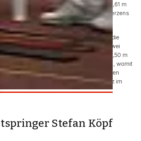
isterschaften. Nils Wacker belegte mit 13,61 m
auf Rat des Physiotherapeuten schweren Herzens
lenchance erhofft.
fingen vor einer Woche hatte Laura Geyer die
lasse Wiedergutmachung angesetzt. Nach zwei
, als die Kampfrichter danach glänzende 12,50 m
gelangen der Studentin dann sogar 12,56 m, womit
über der „Quali“ (12,50 m) für die nationalen
 Start war, kann sich auch der siebte Platz im
tspringer Stefan Köpf