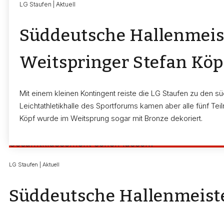
LG Staufen | Aktuell
Immerhin waren das elf Zentimeter mehr als bei s
Rang 8. Nachdem sich beim Weitsprung die Planta
Süddeutsche Hallenmeist
auf den Start der 4 x 200-m-Staffel verzichtet wer
Weitspringer Stefan Köp
Trotz ihres Dreisprung-Sieges bei den baden-würt
Wettkampfstätte enttäuscht über ihre Weite verla
Fehlversuchen setzte sie zu einem Sicherheitsspr
Mit einem kleinen Kontingent reiste die LG Staufen zu den 
vom Bandmaß ablasen. Damit hatte sie ihre Bestle
Leichtathletikhalle des Sportforums kamen aber alle fünf Tei
sie nicht nur klar über der Norm (11,85 m) für die
Köpf wurde im Weitsprung sogar mit Bronze dekoriert.
Titelkämpfe der Frauen lag. Nachdem fast die gesam
Gesamtklassement sehen lassen.
LG Staufen | Aktuell
Süddeutsche Hallenmeiste