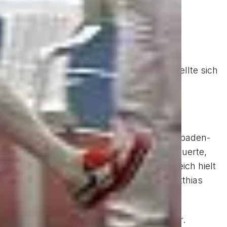
 müde von seiner Bahnanfahrt aus Wien stellte sich
en Einzug ins Finale. Hier erhielt er die
14 Sekunden blieb ihm lediglich Platz 8.
le (ASV Erfurt) mit 7,66 m vor Remigius
 Zentimeter weiter als vor einem Jahr. Der baden-
 über 7,22 m. Trainer Lutz Dombrowski bedauerte,
ieder wie Weitsprung aus.“ Im grünen Bereich hielt
ierte sich auf Rang 12 unmittelbar vor Matthias
 und wurde mit 14,37 m schließlich Vierter.