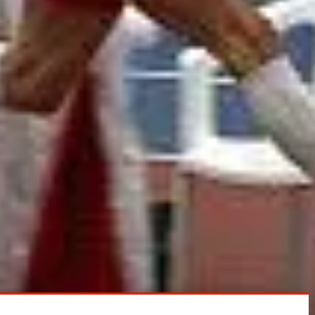
thias Barth (7,23) und Stefan Köpf (7,26). Noch etwas
enden 49,73 Sekunden erkämpfte er sich Platz 2 und d
lt und war somit von vornherein chancenlos. Mit 50,
eisprungmeister und Olympiateilnehmer Andreas Poh
wurde wie 2007 Dritter, sprang jedoch mit 7,31 m elf
l auch eine relativ stabile Serie mit vier Versuchen
e bestimmt um die 7,50 m gewesen. Jetzt sieht das w
 seine Bestmarke nur um sechs Zentimeter und position
th im Dreisprung. Viermal übertraf er die 14-m-Marke