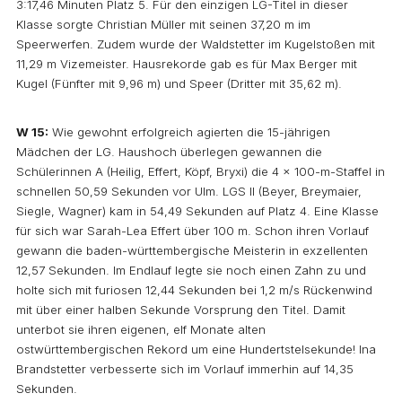
3:17,46 Minuten Platz 5. Für den einzigen LG-Titel in dieser
Klasse sorgte Christian Müller mit seinen 37,20 m im
Speerwerfen. Zudem wurde der Waldstetter im Kugelstoßen mit
11,29 m Vizemeister. Hausrekorde gab es für Max Berger mit
Kugel (Fünfter mit 9,96 m) und Speer (Dritter mit 35,62 m).
W 15:
Wie gewohnt erfolgreich agierten die 15-jährigen
Mädchen der LG. Haushoch überlegen gewannen die
Schülerinnen A (Heilig, Effert, Köpf, Bryxi) die 4 x 100-m-Staffel in
schnellen 50,59 Sekunden vor Ulm. LGS II (Beyer, Breymaier,
Siegle, Wagner) kam in 54,49 Sekunden auf Platz 4. Eine Klasse
für sich war Sarah-Lea Effert über 100 m. Schon ihren Vorlauf
gewann die baden-württembergische Meisterin in exzellenten
12,57 Sekunden. Im Endlauf legte sie noch einen Zahn zu und
holte sich mit furiosen 12,44 Sekunden bei 1,2 m/s Rückenwind
mit über einer halben Sekunde Vorsprung den Titel. Damit
unterbot sie ihren eigenen, elf Monate alten
ostwürttembergischen Rekord um eine Hundertstelsekunde! Ina
Brandstetter verbesserte sich im Vorlauf immerhin auf 14,35
Sekunden.