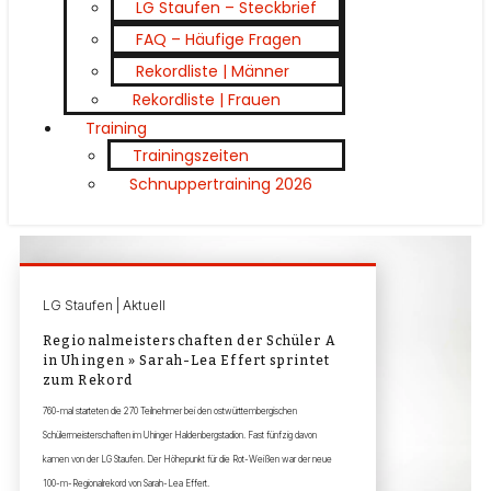
LG Staufen – Steckbrief
FAQ – Häufige Fragen
Rekordliste | Männer
Rekordliste | Frauen
Training
Trainingszeiten
Schnuppertraining 2026
LG Staufen | Aktuell
Regionalmeisterschaften der Schüler A
in Uhingen » Sarah-Lea Effert sprintet
zum Rekord
760-mal starteten die 270 Teilnehmer bei den ostwürttembergischen
Schülermeisterschaften im Uhinger Haldenbergstadion. Fast fünfzig davon
kamen von der LG Staufen. Der Höhepunkt für die Rot-Weißen war der neue
100-m-Regionalrekord von Sarah-Lea Effert.