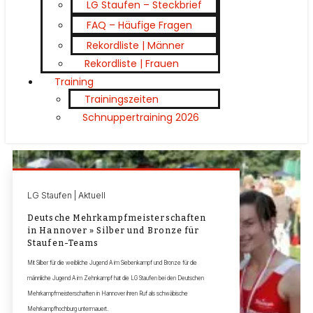
LG Staufen – Steckbrief
FAQ – Häufige Fragen
Rekordliste | Männer
Rekordliste | Frauen
Training
Trainingszeiten
Schnuppertraining 2026
LG Staufen | Aktuell
Deutsche Mehrkampfmeisterschaften
in Hannover » Silber und Bronze für
Staufen-Teams
Mit Silber für die weibliche Jugend A im Siebenkampf und Bronze für die
männliche Jugend A im Zehnkampf hat die LG Staufen bei den Deutschen
Mehrkampfmeisterschaften in Hannover ihren Ruf als schwäbische
Mehrkampfhochburg untermauert.