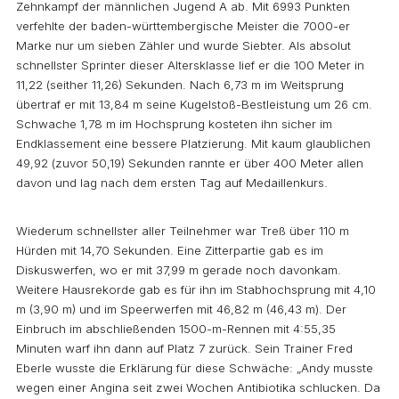
Zehnkampf der männlichen Jugend A ab. Mit 6993 Punkten
verfehlte der baden-württembergische Meister die 7000-er
Marke nur um sieben Zähler und wurde Siebter. Als absolut
schnellster Sprinter dieser Altersklasse lief er die 100 Meter in
11,22 (seither 11,26) Sekunden. Nach 6,73 m im Weitsprung
übertraf er mit 13,84 m seine Kugelstoß-Bestleistung um 26 cm.
Schwache 1,78 m im Hochsprung kosteten ihn sicher im
Endklassement eine bessere Platzierung. Mit kaum glaublichen
49,92 (zuvor 50,19) Sekunden rannte er über 400 Meter allen
davon und lag nach dem ersten Tag auf Medaillenkurs.
Wiederum schnellster aller Teilnehmer war Treß über 110 m
Hürden mit 14,70 Sekunden. Eine Zitterpartie gab es im
Diskuswerfen, wo er mit 37,99 m gerade noch davonkam.
Weitere Hausrekorde gab es für ihn im Stabhochsprung mit 4,10
m (3,90 m) und im Speerwerfen mit 46,82 m (46,43 m). Der
Einbruch im abschließenden 1500-m-Rennen mit 4:55,35
Minuten warf ihn dann auf Platz 7 zurück. Sein Trainer Fred
Eberle wusste die Erklärung für diese Schwäche: „Andy musste
wegen einer Angina seit zwei Wochen Antibiotika schlucken. Da