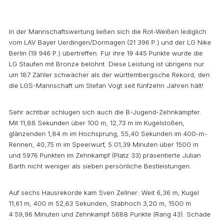
In der Mannschaftswertung ließen sich die Rot-Weißen lediglich
vom LAV Bayer Uerdingen/Dormagen (21 396 P.) und der LG Nike
Berlin (19 946 P.) übertreffen. Für ihre 19 445 Punkte wurde die
LG Staufen mit Bronze belohnt. Diese Leistung ist übrigens nur
um 187 Zähler schwächer als der württembergische Rekord, den
die LGS-Mannschaft um Stefan Vogt seit fünfzehn Jahren hält!
Sehr achtbar schlugen sich auch die B-Jugend-Zehnkämpfer.
Mit 11,88 Sekunden über 100 m, 12,73 m im Kugelstoßen,
glänzenden 1,84 m im Hochsprung, 55,40 Sekunden im 400-m-
Rennen, 40,75 m im Speerwurf, 5:01,39 Minuten über 1500 m
und 5976 Punkten im Zehnkampf (Platz 33) präsentierte Julian
Barth nicht weniger als sieben persönliche Bestleistungen.
Auf sechs Hausrekorde kam Sven Zellner: Weit 6,36 m, Kugel
11,61 m, 400 m 52,63 Sekunden, Stabhoch 3,20 m, 1500 m
4:59,96 Minuten und Zehnkampf 5688 Punkte (Rang 43). Schade