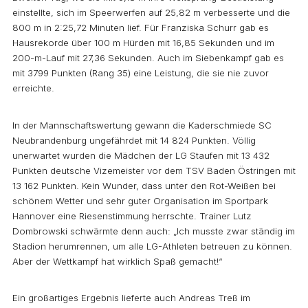
einstellte, sich im Speerwerfen auf 25,82 m verbesserte und die
800 m in 2:25,72 Minuten lief. Für Franziska Schurr gab es
Hausrekorde über 100 m Hürden mit 16,85 Sekunden und im
200-m-Lauf mit 27,36 Sekunden. Auch im Siebenkampf gab es
mit 3799 Punkten (Rang 35) eine Leistung, die sie nie zuvor
erreichte.
In der Mannschaftswertung gewann die Kaderschmiede SC
Neubrandenburg ungefährdet mit 14 824 Punkten. Völlig
unerwartet wurden die Mädchen der LG Staufen mit 13 432
Punkten deutsche Vizemeister vor dem TSV Baden Östringen mit
13 162 Punkten. Kein Wunder, dass unter den Rot-Weißen bei
schönem Wetter und sehr guter Organisation im Sportpark
Hannover eine Riesenstimmung herrschte. Trainer Lutz
Dombrowski schwärmte denn auch: „Ich musste zwar ständig im
Stadion herumrennen, um alle LG-Athleten betreuen zu können.
Aber der Wettkampf hat wirklich Spaß gemacht!“
Ein großartiges Ergebnis lieferte auch Andreas Treß im