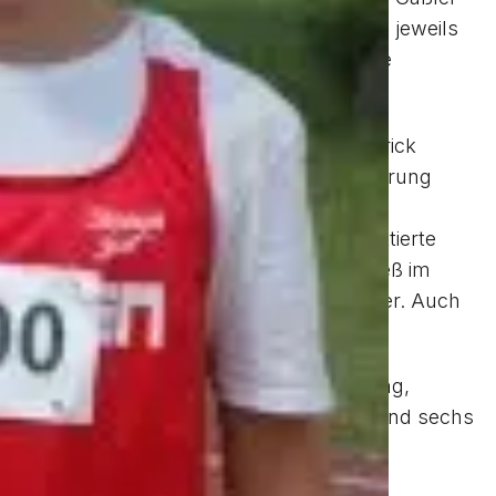
,51 m) und Max Berger (Fünfter mit 11,97 m) jeweils
ich Christian Müller auf 42,08 m und wurde
unden, wurde aber dennoch vom Ulmer Patrick
 m einen dritten und mit 1,64 m im Hochsprung
unden wurde er auf Anhieb Vizemeister.
amit die gesamte Konkurrenz. Er komplettierte
mit 9,84 m (bislang 9,60 m). Max Wolf ließ im
f er seinen Hausrekord um fünf Zentimeter. Auch
z Kindel, Jonas Waldenmaier, Pascal Bulling,
Gütlin, Marc Aichholz) in 42,21 Sekunden und sechs