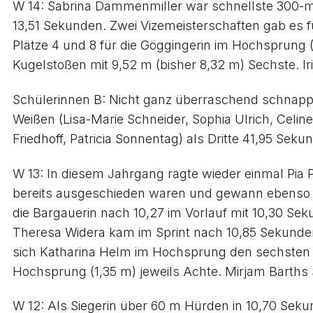
W 14: Sabrina Dammenmiller war schnellste 300-m-
13,51 Sekunden. Zwei Vizemeisterschaften gab es f
Plätze 4 und 8 für die Göggingerin im Hochsprung 
Kugelstoßen mit 9,52 m (bisher 8,32 m) Sechste. I
Schülerinnen B: Nicht ganz überraschend schnappte 
Weißen (Lisa-Marie Schneider, Sophia Ulrich, Celine
Friedhoff, Patricia Sonnentag) als Dritte 41,95 Seku
W 13: In diesem Jahrgang ragte wieder einmal Pia 
bereits ausgeschieden waren und gewann ebenso m
die Bargauerin nach 10,27 im Vorlauf mit 10,30 Se
Theresa Widera kam im Sprint nach 10,85 Sekunden a
sich Katharina Helm im Hochsprung den sechsten P
Hochsprung (1,35 m) jeweils Achte. Mirjam Barths
W 12: Als Siegerin über 60 m Hürden in 10,70 Seku