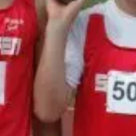
(Dritter mit 13,17 m), Christian Müller (Vierter mit 12
s Gäßler (Siebter) zuwege. Mit dem Speer steigerte s
m belegte Robin Aichholz Platz 6.
serte sich zwar von 12,92 auf beachtliche 12,65 Sek
iesen. Im Weitsprung verbuchte er außerdem mit 5,30
 Lukas Waldenmaier an den 300 Metern. Mit 42,68 Sek
sprung um acht Zentimeter auf 1,70 m und düpierte d
n (36,96 m). Hinzu kam noch Platz 4 im Kugelstoßen 
nkommen. Mit 1,64 m im Hochsprung (Dritter) übertra
 mit 35,83 m eine neue Duftmarke.
aufen-Quartette über 4 x 75 m. Das erste Team (Morit
or LG Staufen II (Ruben Fraidel, Tim Seidel, Markus 