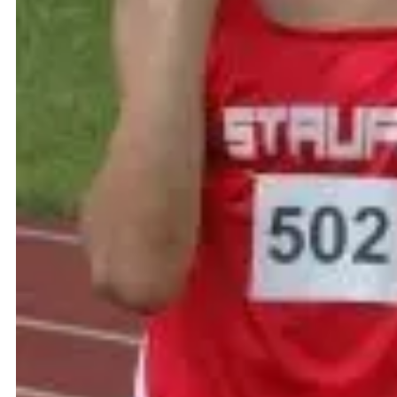
mit 5,55 m. Im Kugelstoßen erzielten Robin Aichholz 
persönliche Bestleistungen. 10,15 m brachte Mariu
Vizemeister vor Max Berger mit 41,08 m. Mit 38,89 
M 14: 100-m-Titelverteidiger Manuel Klusik verbes
Riemenschneider (12,60) diesmal auf Platz 2 verw
einen vierten Rang. Erstmals versuchte sich auch
Überraschend steigerte sich der Bargauer im Hoch
seine Medaillensammlung mit Bronze im Speerwerfe
Weitsprung mit 5,47 m keinen Gegner an sich hera
im Speerwerfen (Vierter) gab es für den Bettringer
Schüler B: Einen Doppelsieg feierten die beiden St
Marcel Schnierer) triumphierte in 40,42 Sekunden v
weiteren Staffeln.