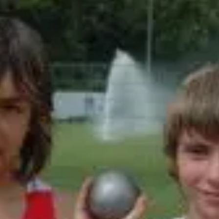
ré Hieber zum ersten Mal im 300-m-Lauf an den Start.
Bestzeit über 80 m Hürden um vierzehn Hundertstel u
1,70 m zum Hochsprungsieg. Als Vierter überquerte M
Robin Breymaier mit 5,80 m (bisher 5,75 m), Robin Aic