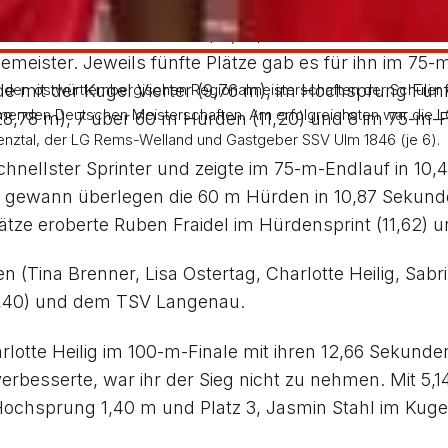
ndheim holte sich Jonas Waldenmaier mit 1,46 m den
sowie Platz 6 über 75 m (10,62). Marcel Schnierer do
meister. Jeweils fünfte Plätze gab es für ihn im 75-
e mit der Kugel Vierter (9,76 m), im Hochsprung Fünf
 bei den ostwürttembergischen Regionalmeisterschaften der Schüler
enden Deutschen Meisterschaften. Am erfolgreichsten war die LG
8,78 m), 7 über 60 m Hürden (11,20) und 8 im 75-m-Fi
renztal, der LG Rems-Welland und Gastgeber SSV Ulm 1846 (je 6).
 schnellster Sprinter und zeigte im 75-m-Endlauf in 1
lz gewann überlegen die 60 m Hürden in 10,87 Sekund
ätze eroberte Ruben Fraidel im Hürdensprint (11,62) 
 (Tina Brenner, Lisa Ostertag, Charlotte Heilig, Sabri
2,40) und dem TSV Langenau.
harlotte Heilig im 100-m-Finale mit ihren 12,66 Sekun
erbesserte, war ihr der Sieg nicht zu nehmen. Mit 5,1
 Hochsprung 1,40 m und Platz 3, Jasmin Stahl im Kug