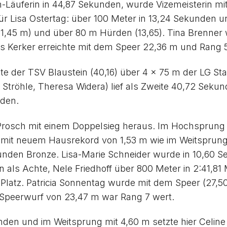
Läuferin in 44,87 Sekunden, wurde Vizemeisterin mit
ür Lisa Ostertag: über 100 Meter in 13,24 Sekunden 
(1,45 m) und über 80 m Hürden (13,65). Tina Brenner 
ris Kerker erreichte mit dem Speer 22,36 m und Rang 
der TSV Blaustein (40,16) über 4 x 75 m der LG Stauf
 Ströhle, Theresa Widera) lief als Zweite 40,72 Sekun
nden.
Prosch mit einem Doppelsieg heraus. Im Hochsprung st
it neuem Hausrekord von 1,53 m wie im Weitsprung 
kunden Bronze. Lisa-Marie Schneider wurde in 10,60 S
ls Achte, Nele Friedhoff über 800 Meter in 2:41,81 Mi
latz. Patricia Sonnentag wurde mit dem Speer (27,50
 Speerwurf von 23,47 m war Rang 7 wert.
nden und im Weitsprung mit 4,60 m setzte hier Celine 