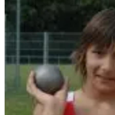
Schüler A, M 15: Für die LG Staufen ging hier And
Robin Aichholz unterbot mit 11,54 Sekunden seine 
Gäßlers 12,13 Sekunden. Robin Breymaier reichten 
Auf den Plätzen 2 bis 4 landeten die Weitspringer 