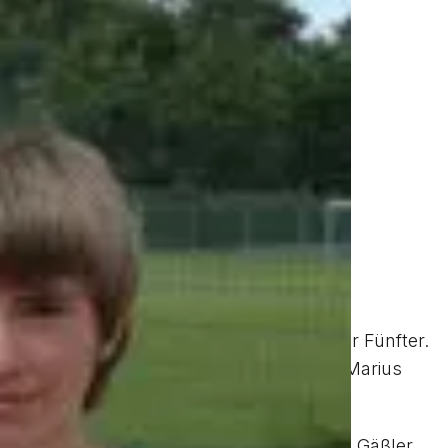
 Mit respektablen 41,99 Sekunden wurde er Fünfter.
nd wurde Vizemeister. Platz 5 gab es für Marius
arius Gäßler 1,45 m.
hholz mit 5,75 m (zuvor 5,71 m) und Marius Gäßler