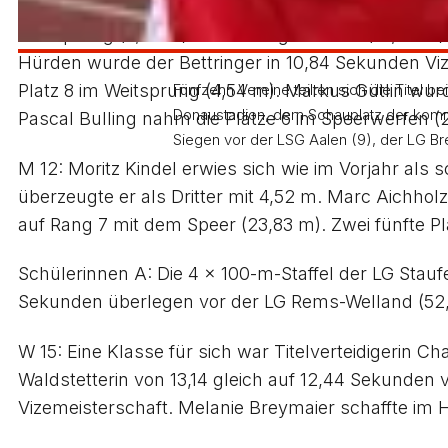
M 13: Unmittelbar nach der Rückkehr vom Schulla
Weitsprung (4,93 m) und im Kugelstoßen (10,70 m) 
Hürden wurde der Bettringer in 10,84 Sekunden Vize
Platz 8 im Weitsprung (4,54 m). Markus Gütlin wurd
Fünfzehn Vereine teilten sich die Titel
Donaustadion, dem Schauplatz der komm
Pascal Bulling nahm die Plätze 6 im Speerwerfen (2
Siegen vor der LSG Aalen (9), der LG B
M 12: Moritz Kindel erwies sich wie im Vorjahr als
überzeugte er als Dritter mit 4,52 m. Marc Aichho
auf Rang 7 mit dem Speer (23,83 m). Zwei fünfte Pl
Schülerinnen A: Die 4 x 100-m-Staffel der LG Staufen
Sekunden überlegen vor der LG Rems-Welland (5
W 15: Eine Klasse für sich war Titelverteidigerin C
Waldstetterin von 13,14 gleich auf 12,44 Sekunden v
Vizemeisterschaft. Melanie Breymaier schaffte im