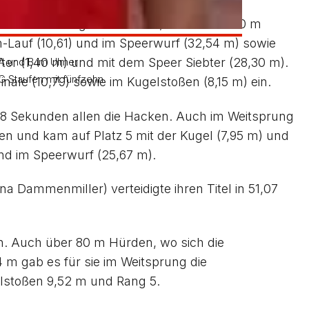
 Hochsprungsieg, Vizemeisterschaften im
minierte im Kugelstoß mit 10,72 m. Über 60 m
m-Lauf (10,61) und im Speerwurf (32,54 m) sowie
ter (1,40 m) und mit dem Speer Siebter (28,30 m).
 A und B im Ulmer
 Staufen mit fünfzehn
nale (10,79) sowie im Kugelstoßen (8,15 m) ein.
0,48 Sekunden allen die Hacken. Auch im Weitsprung
en und kam auf Platz 5 mit der Kugel (7,95 m) und
und im Speerwurf (25,67 m).
na Dammenmiller) verteidigte ihren Titel in 51,07
den. Auch über 80 m Hürden, wo sich die
4 m gab es für sie im Weitsprung die
elstoßen 9,52 m und Rang 5.