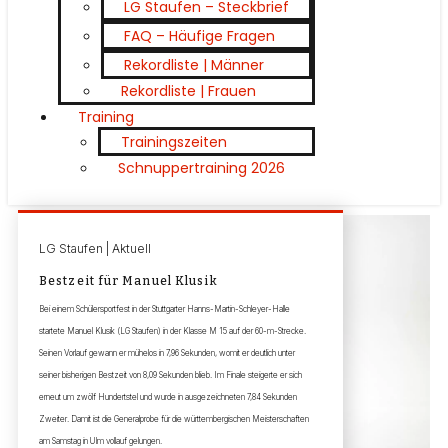
LG Staufen – Steckbrief
FAQ – Häufige Fragen
Rekordliste | Männer
Rekordliste | Frauen
Training
Trainingszeiten
Schnuppertraining 2026
LG Staufen | Aktuell
Bestzeit für Manuel Klusik
Bei einem Schülersportfest in der Stuttgarter Hanns-Martin-Schleyer-Halle
startete Manuel Klusik (LG Staufen) in der Klasse M 15 auf der 60-m-Strecke.
Seinen Vorlauf gewann er mühelos in 7,96 Sekunden, womit er deutlich unter
seiner bisherigen Bestzeit von 8,09 Sekunden blieb. Im Finale steigerte er sich
erneut um zwölf Hundertstel und wurde in ausgezeichneten 7,84 Sekunden
Zweiter. Damit ist die Generalprobe für die württembergischen Meisterschaften
am Samstag in Ulm vollauf gelungen.