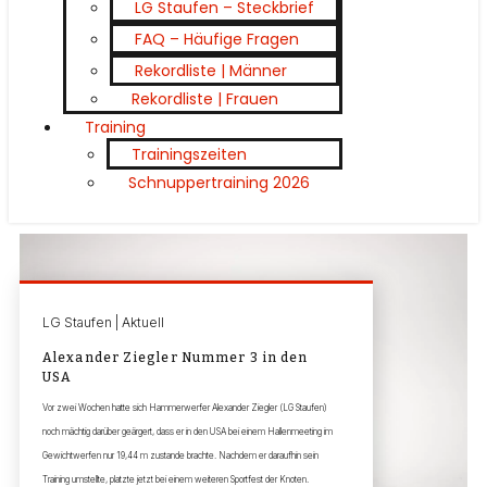
LG Staufen – Steckbrief
FAQ – Häufige Fragen
Rekordliste | Männer
Rekordliste | Frauen
Training
Trainingszeiten
Schnuppertraining 2026
LG Staufen | Aktuell
Alexander Ziegler Nummer 3 in den
USA
Vor zwei Wochen hatte sich Hammerwerfer Alexander Ziegler (LG Staufen)
noch mächtig darüber geärgert, dass er in den USA bei einem Hallenmeeting im
Gewichtwerfen nur 19,44 m zustande brachte. Nachdem er daraufhin sein
Training umstellte, platzte jetzt bei einem weiteren Sportfest der Knoten.