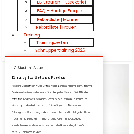
LG Staufen – Steckbrief
FAQ – Häufige Fragen
Rekordliste | Männer
Rekordliste | Frauen
Training
Trainingszeiten
Schnuppertraining 2026
LG Staufen | Aktuell
Ehrung für Bettina Predan
Als aktive Leichtathletin wurde Bettina Predan zehnmal Kreismeisterin, zehnmal
Bezirksmeisterin und siebenmal württembergische Meisterin. Seit 1998 aber
betreut sie Kinder der Leichtathletik-Abteilung des TV Bargau in Training und
Wettkampf und verhalf ihnen zu unzähligen Siegen und Titelgewinnen.
Abteilungsleiter Gerhard Rieg bedankte sich inmitten ihrer Schützlinge bei Bettina
Predan für ihre Leistungen im Ehrenamt und verlieh ihr im Auftrag des
Präsidenten des Württembergischen Leichtathletikverbandes, Jürgen Scholz,
die WLV-Ehrennadel in Silber.