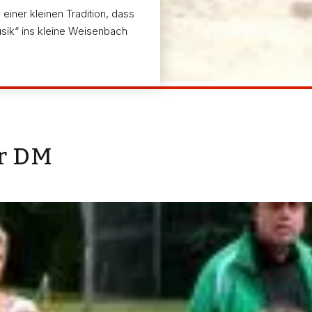
iner kleinen Tradition, dass
usik“ ins kleine Weisenbach
ur DM
 Barth wieder einmal dicht an die 7-m-Marke heran.
n Platz. Seine Fahrkarte zu den Deutschen Jugendmei