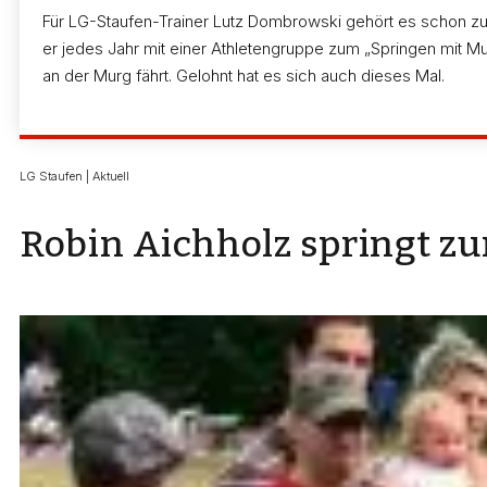
Für LG-Staufen-Trainer Lutz Dombrowski gehört es schon zu e
er jedes Jahr mit einer Athletengruppe zum „Springen mit M
an der Murg fährt. Gelohnt hat es sich auch dieses Mal.
LG Staufen | Aktuell
Robin Aichholz springt z
Im Weitsprung der männlichen Jugend A kam Julian
belegte er mit ausgezeichneten 6,97 m den zweite