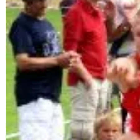
württembergische Hallenmeister schon vor einiger Z
Gespannt war man bei der männlichen Jugend B auf 
6,22 m angereist, katapultierte sich der Lorcher 
Ulm; denn schon am Tag darauf war Meldeschluss fü
Natürlich gewann er mit dieser Weite den Wettkamp
Auch der gleichaltrige Robin Breymaier verbessert
Bestleistung um dreißig Zentimeter nach oben auf 1
Jugend A mit 10,41 m und Melanie Breymaier, die b