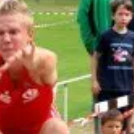
eit mit 7,09 m geholt.
den Auftritt von Robin Aichholz, der sich seit Woch
auf sensationelle 6,81 m hinaus und sprang damit so
r die nationalen Titelkämpfe, wo in dieser Alterskl
f.
 sich in dieser Saison am laufenden Band. Im Dreispr
3,18 m und wurde Zweiter. Ebenfalls Zweite in dieser 
ei der weiblichen Jugend B mit 9,30 m ihr Debüt in 