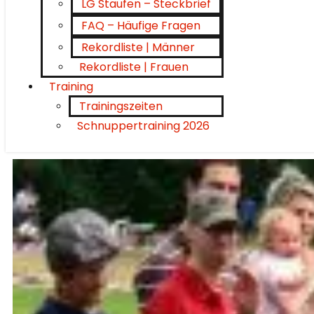
LG Staufen – Steckbrief
FAQ – Häufige Fragen
Rekordliste | Männer
Rekordliste | Frauen
Training
Trainingszeiten
Schnuppertraining 2026