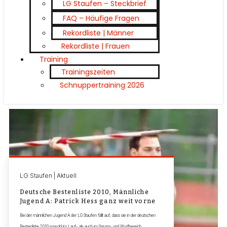
LG Staufen – Steckbrief
FAQ – Häufige Fragen
Rekordliste | Männer
Rekordliste | Frauen
Training
Trainingszeiten
Schnuppertraining 2026
LG Staufen | Aktuell
Deutsche Bestenliste 2010, Männliche
Jugend A: Patrick Hess ganz weit vorne
Bei der männlichen Jugend A der LG Staufen fällt auf, dass sie in der deutschen
Bestenliste 2010 sowohl im Lauf- als auch im Sprung- und Wurfbereich