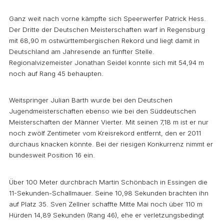
Ganz weit nach vorne kämpfte sich Speerwerfer Patrick Hess.
Der Dritte der Deutschen Meisterschaften warf in Regensburg
mit 68,90 m ostwürttembergischen Rekord und liegt damit in
Deutschland am Jahresende an fünfter Stelle.
Regionalvizemeister Jonathan Seidel konnte sich mit 54,94 m
noch auf Rang 45 behaupten.
Weitspringer Julian Barth wurde bei den Deutschen
Jugendmeisterschaften ebenso wie bei den Süddeutschen
Meisterschaften der Männer Vierter. Mit seinen 7,18 m ist er nur
noch zwölf Zentimeter vom Kreisrekord entfernt, den er 2011
durchaus knacken könnte. Bei der riesigen Konkurrenz nimmt er
bundesweit Position 16 ein.
Über 100 Meter durchbrach Martin Schönbach in Essingen die
11-Sekunden-Schallmauer. Seine 10,98 Sekunden brachten ihn
auf Platz 35. Sven Zellner schaffte Mitte Mai noch über 110 m
Hürden 14,89 Sekunden (Rang 46), ehe er verletzungsbedingt