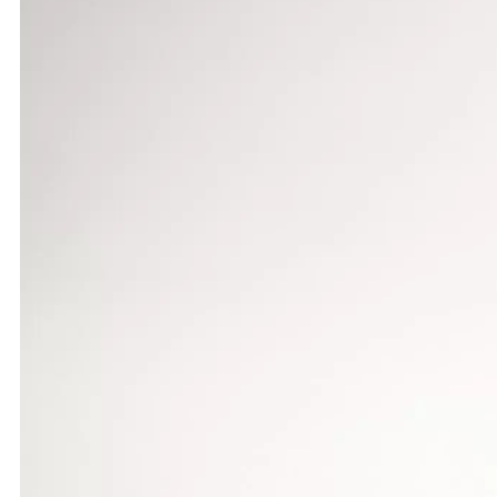
In der Leipziger Arena begann es für Tamara Seer, 
günstigen Außenbahn 6 laufend, hatte sie unmittel
Dieser gelang es, nach der ersten Runde als Erste a
gewann in 54,18 Sekunden.
Seer wurde in 54,89 Zweite. Damit schienen ihr s
ins Finale auf einer sechsbahnigen Anlage. Dann abe
Beteiligung. Dieser machte sich insofern bezahlt, a
Am zweiten Tag ging Tamara Seer im 200-m-Vorlauf
Sekunden und blieb damit um sieben Hundertstel unt
achtzig Minuten später war jedoch der 400-m-Endla