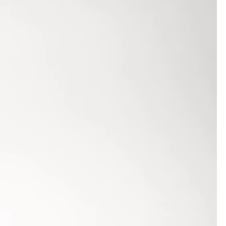
, mit dem Vorlauf über 400 Meter. Auf der an sich
ebke Ullmann (TSV Bayer 04 Leverkusen) im Nacken.
ß sie sich auch bis ins Ziel nicht verdrängen und
tschnellsten Zeit kommt man normalerweise nicht
ihren Verzicht mit Hinblick auf ihre 800-m-
te.
süddeutsche Meisterin in glänzenden 23,97
auf dieser Strecke das Finale erreicht. Schon
ige Innenbahn gesetzt wurde. Man hatte sich die