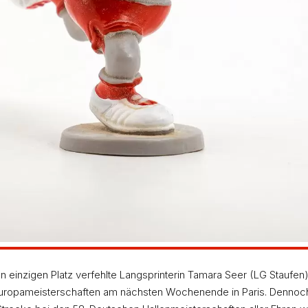
nde möglichst Position 3 einnehmen sollte. Der Zwisc
 55,12 Sekunden kam sie nicht über Platz 6 hinaus.
er 200-m-Endlauf an. Hier belegte die 21-Jährige da
nttäuscht: „Was nützt mir jetzt ein fünfter und ein s
angfristigen Aufbau. Tamy ist noch jung. Wenn sie sp
iger Stunden auch wegstecken können!“
rung, dass sie mit der deutschen Spitze mithalten kan
ich genug Motivation sein, um auch in der Freiluftsa
 einzigen Platz verfehlte Langsprinterin Tamara Seer (LG Staufen
uropameisterschaften am nächsten Wochenende in Paris. Dennoch s