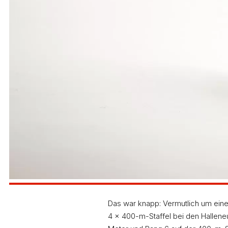
Taktik zurechtgelegt, dass sie nach der ersten Ru
viel Kraft, die auf der Zielgeraden dann fehlte. Mit
Wiederum eine halbe Stunde später stand bereits d
Platz. Dennoch war sie natürlich im ersten Moment e
seinem Konzept überzeugt: „Mir geht es um einen l
sollte, muss sie diese Belastungen innerhalb wen
Wichtig war für die Sportstudentin sicher die Erfah
Laufwettbewerben im Finale. Und das müsste eigentl
Das war knapp: Vermutlich um einen
4 x 400-m-Staffel bei den Hallene