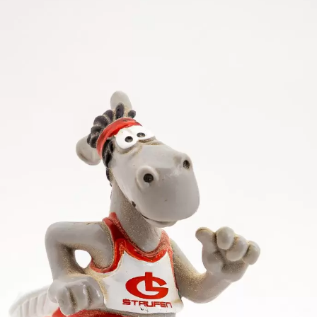
die klugerweise auf die 60-m-Distanz verzichtet hatte
bar hinter sich auf Bahn 5 die Titelverteidigerin Wi
uf die Innenbahn vorzustoßen. Von dieser Position lie
chon alle Felle davonzuschwimmen; denn mit der sieb
r erklärte die Fünftplatzierte Jana Hartmann (54,35) 
ls sie dort auch später deutsche Meisterin werden soll
 an den Start. In einem furiosen Rennen siegte die 
er ihrer persönlichen Bestzeit. Damit hatte sie auch 
uf angesetzt, wo sie jetzt natürlich auf die ungünst