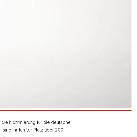
henspurt, der dafür notwendig wurde, kostete aber
nn mit 24,44 Sekunden einen respektablen fünften
echster Platz?“ Aber Trainer Michi Pössinger ist von
äter wirklich zu internationalen Einsätzen kommen
n. Zum ersten Mal stand sie gleich in zwei
ison voll angreifen zu können.
) die Nominierung für die deutsche
ind ihr fünfter Platz über 200