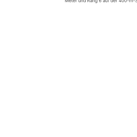
Meter und Rang 6 auf der 400-m-St