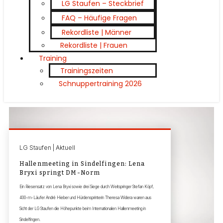
LG Staufen – Steckbrief
FAQ – Häufige Fragen
Rekordliste | Männer
Rekordliste | Frauen
Training
Trainingszeiten
Schnuppertraining 2026
LG Staufen | Aktuell
Hallenmeeting in Sindelfingen: Lena
Bryxi springt DM-Norm
Ein Riesensatz von Lena Bryxi sowie drei Siege durch Weitspringer Stefan Köpf,
400-m-Läufer André Hieber und Hürdensprinterin Theresa Widera waren aus
Sicht der LG Staufen die Höhepunkte beim Internationalen Hallenmeeting in
Sindelfingen.