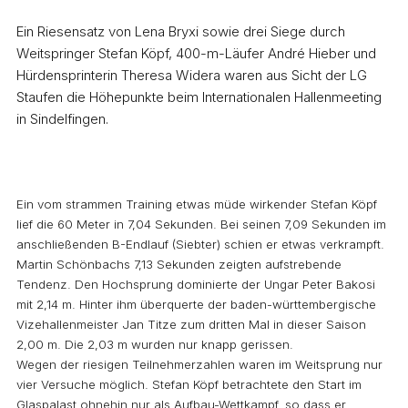
Ein Riesensatz von Lena Bryxi sowie drei Siege durch
Weitspringer Stefan Köpf, 400-m-Läufer André Hieber und
Hürdensprinterin Theresa Widera waren aus Sicht der LG
Staufen die Höhepunkte beim Internationalen Hallenmeeting
in Sindelfingen.
Ein vom strammen Training etwas müde wirkender Stefan Köpf
lief die 60 Meter in 7,04 Sekunden. Bei seinen 7,09 Sekunden im
anschließenden B-Endlauf (Siebter) schien er etwas verkrampft.
Martin Schönbachs 7,13 Sekunden zeigten aufstrebende
Tendenz. Den Hochsprung dominierte der Ungar Peter Bakosi
mit 2,14 m. Hinter ihm überquerte der baden-württembergische
Vizehallenmeister Jan Titze zum dritten Mal in dieser Saison
2,00 m. Die 2,03 m wurden nur knapp gerissen.
Wegen der riesigen Teilnehmerzahlen waren im Weitsprung nur
vier Versuche möglich. Stefan Köpf betrachtete den Start im
Glaspalast ohnehin nur als Aufbau-Wettkampf, so dass er