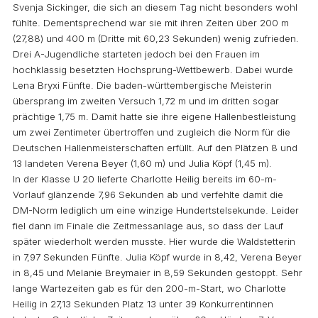
Svenja Sickinger, die sich an diesem Tag nicht besonders wohl
fühlte. Dementsprechend war sie mit ihren Zeiten über 200 m
(27,88) und 400 m (Dritte mit 60,23 Sekunden) wenig zufrieden.
Drei A-Jugendliche starteten jedoch bei den Frauen im
hochklassig besetzten Hochsprung-Wettbewerb. Dabei wurde
Lena Bryxi Fünfte. Die baden-württembergische Meisterin
übersprang im zweiten Versuch 1,72 m und im dritten sogar
prächtige 1,75 m. Damit hatte sie ihre eigene Hallenbestleistung
um zwei Zentimeter übertroffen und zugleich die Norm für die
Deutschen Hallenmeisterschaften erfüllt. Auf den Plätzen 8 und
13 landeten Verena Beyer (1,60 m) und Julia Köpf (1,45 m).
In der Klasse U 20 lieferte Charlotte Heilig bereits im 60-m-
Vorlauf glänzende 7,96 Sekunden ab und verfehlte damit die
DM-Norm lediglich um eine winzige Hundertstelsekunde. Leider
fiel dann im Finale die Zeitmessanlage aus, so dass der Lauf
später wiederholt werden musste. Hier wurde die Waldstetterin
in 7,97 Sekunden Fünfte. Julia Köpf wurde in 8,42, Verena Beyer
in 8,45 und Melanie Breymaier in 8,59 Sekunden gestoppt. Sehr
lange Wartezeiten gab es für den 200-m-Start, wo Charlotte
Heilig in 27,13 Sekunden Platz 13 unter 39 Konkurrentinnen