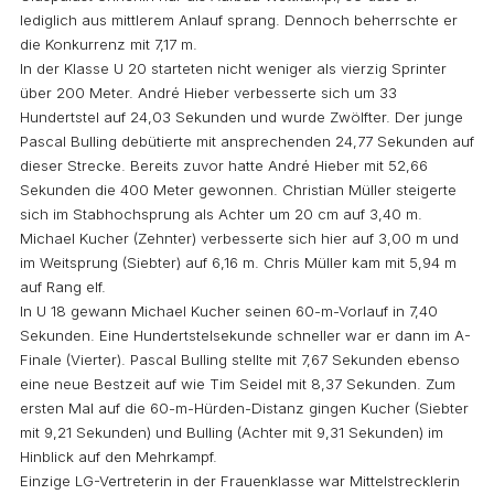
lediglich aus mittlerem Anlauf sprang. Dennoch beherrschte er
die Konkurrenz mit 7,17 m.
In der Klasse U 20 starteten nicht weniger als vierzig Sprinter
über 200 Meter. André Hieber verbesserte sich um 33
Hundertstel auf 24,03 Sekunden und wurde Zwölfter. Der junge
Pascal Bulling debütierte mit ansprechenden 24,77 Sekunden auf
dieser Strecke. Bereits zuvor hatte André Hieber mit 52,66
Sekunden die 400 Meter gewonnen. Christian Müller steigerte
sich im Stabhochsprung als Achter um 20 cm auf 3,40 m.
Michael Kucher (Zehnter) verbesserte sich hier auf 3,00 m und
im Weitsprung (Siebter) auf 6,16 m. Chris Müller kam mit 5,94 m
auf Rang elf.
In U 18 gewann Michael Kucher seinen 60-m-Vorlauf in 7,40
Sekunden. Eine Hundertstelsekunde schneller war er dann im A-
Finale (Vierter). Pascal Bulling stellte mit 7,67 Sekunden ebenso
eine neue Bestzeit auf wie Tim Seidel mit 8,37 Sekunden. Zum
ersten Mal auf die 60-m-Hürden-Distanz gingen Kucher (Siebter
mit 9,21 Sekunden) und Bulling (Achter mit 9,31 Sekunden) im
Hinblick auf den Mehrkampf.
Einzige LG-Vertreterin in der Frauenklasse war Mittelstrecklerin