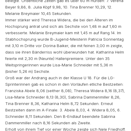
belegte. Ordentliche Zeiten gab es über 60 m Hürden: 7. Verena
Beyer 9,86, 8. Julia Köpf 9,98, 10. Tina Brenner 10,29, 12.
Melanie Breymaier 10,45 Sekunden.
Immer stärker wird Theresa Widera, die bei den Älteren im
Hochsprung antrat und sich als Sechste von 1,48 m auf 1,60 m
verbesserte. Melanie Breymaier kam mit 1,45 m auf Rang 14. Im
Stabhochsprung wurde B-Jugend-Meisterin Patricia Sonnentag
mit 3,10 m Dritte vor Dorina Baiker, die mit feinen 3,00 m zeigte,
dass sie ihren Bänderriss wohl überwunden hat. Katharina Helm
feierte mit 2,30 m (Neunte) Hallenpremiere. Unter den 35
Weitspringerinnen wurde Lisa-Marie Schneider mit 5,36 m
(bisher 5,26 m) Sechste.
Groß war der Andrang auch in der Klasse U 18. Für die LG-
Sprinterinnen gab es schon in den Vorläufen etliche Bestzeiten:
Franziska Abele 8,06 (seither 8,08), Theresa Widera 8,16 (8,37),
Lisa-Marie Schneider 8,13 (8,30), Sabrina Dammenmiller 8,26,
Tina Brenner 8,36, Katharina Helm 8,72 Sekunden. Erneut
Bestzeiten dann im A-Finale: 3. Abele 8,03, 4. Widera 8,05, 6.
Schneider 8,11 Sekunden. Den B-Endlauf beendete Sabrina
Dammenmiller nach 8,16 Sekunden als Zweite.
Erholt von ihrem Tief vor einer Woche zeigte sich Nele Friedhoff.