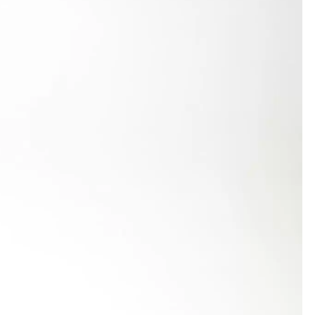
 Meter in 7,98 Sekunden, sprang 3,93 m weit und
n Vierkampf mit 1226 Punkten. Besonders
 Punkten Platz 5.