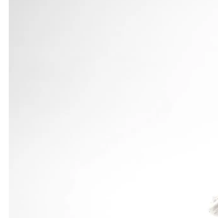
Mit genau 1000 Punkten gewann er den Dreikampf, m
warf den Schlagball 35,50 m. Beim Hochsprung übe
In der Klasse M 10 siegte Hendrik Lappe ebenfall
überzeugte er im Sprint mit 7,87 Sekunden und im W