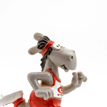
it 1362 Punkten den Vierkampf. Dabei lief er die 50
rquerte er 1,28 m. Jonathan Wohlfart wurde Achter.
s zweimal. Den Dreikampf beherrschte er mit 955, de
eitsprung mit 3,82 m. Kevin Kelterer belegte mit 823