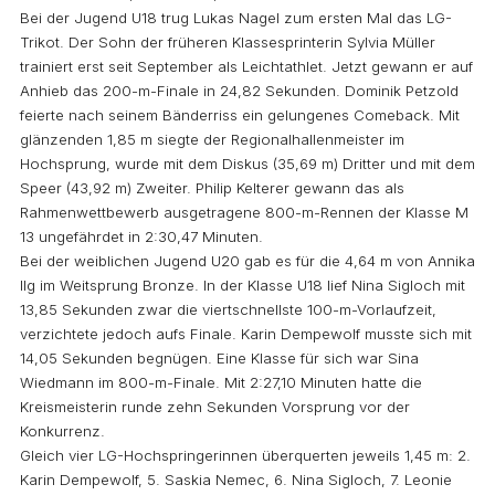
Bei der Jugend U18 trug Lukas Nagel zum ersten Mal das LG-
Trikot. Der Sohn der früheren Klassesprinterin Sylvia Müller
trainiert erst seit September als Leichtathlet. Jetzt gewann er auf
Anhieb das 200-m-Finale in 24,82 Sekunden. Dominik Petzold
feierte nach seinem Bänderriss ein gelungenes Comeback. Mit
glänzenden 1,85 m siegte der Regionalhallenmeister im
Hochsprung, wurde mit dem Diskus (35,69 m) Dritter und mit dem
Speer (43,92 m) Zweiter. Philip Kelterer gewann das als
Rahmenwettbewerb ausgetragene 800-m-Rennen der Klasse M
13 ungefährdet in 2:30,47 Minuten.
Bei der weiblichen Jugend U20 gab es für die 4,64 m von Annika
Ilg im Weitsprung Bronze. In der Klasse U18 lief Nina Sigloch mit
13,85 Sekunden zwar die viertschnellste 100-m-Vorlaufzeit,
verzichtete jedoch aufs Finale. Karin Dempewolf musste sich mit
14,05 Sekunden begnügen. Eine Klasse für sich war Sina
Wiedmann im 800-m-Finale. Mit 2:27,10 Minuten hatte die
Kreismeisterin runde zehn Sekunden Vorsprung vor der
Konkurrenz.
Gleich vier LG-Hochspringerinnen überquerten jeweils 1,45 m: 2.
Karin Dempewolf, 5. Saskia Nemec, 6. Nina Sigloch, 7. Leonie