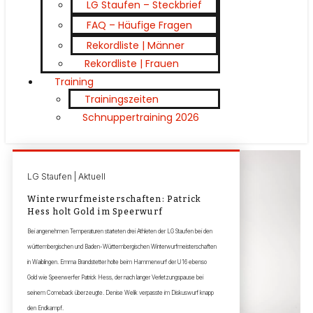
LG Staufen – Steckbrief
FAQ – Häufige Fragen
Rekordliste | Männer
Rekordliste | Frauen
Training
Trainingszeiten
Schnuppertraining 2026
LG Staufen | Aktuell
Winterwurfmeisterschaften: Patrick
Hess holt Gold im Speerwurf
Bei angenehmen Temperaturen starteten drei Athleten der LG Staufen bei den
württembergischen und Baden-Württembergischen Winterwurfmeisterschaften
in Waiblingen. Emma Brandstetter holte beim Hammerwurf der U16 ebenso
Gold wie Speerwerfer Patrick Hess, der nach langer Verletzungspause bei
seinem Comeback überzeugte. Denise Welik verpasste im Diskuswurf knapp
den Endkampf.