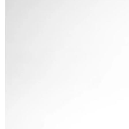
Im 75-m-Lauf erzielten Marco Kuhn (10,36) und Sven
Sekunden. Im 800-m-Rennen war Philip Kelterer ein
sehr achtbaren 2:31,86 Minuten und Jannik Belstle
Die absolut höchste Punktzahl für seine Mannschaft
9,90 Sekunden. Eric Maihöfer lief 10,34, Stephan B
damit nicht zu schlagen. Philip Kelterer überwand 
Seinen zweiten Sieg holte Marco Kuhn im Weitsprun
4,76 m und beim Ballwurf Dritter mit 49,50 m vor E
Kelterer, Blickle, Weber) in erstklassigen 39,32 S
44,26 Sekunden.
Damit hatte im Gesamtergebnis die LG Staufen mit 
belegten die LG Filstal (6453 P.), die LG Brenztal (