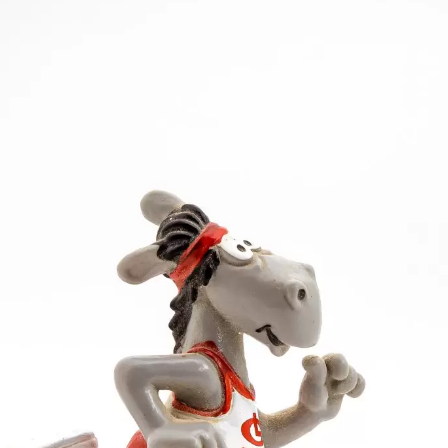
 Weber (10,44) die zweit- und drittschnellste Zeit. J
e Klasse für sich. In 2:26,28 Minuten gewann der Re
r unterbot mit 2:41,66 Minuten seine Bestzeit um and
 schaffte Marco Kuhn. Über 60 m Hürden steigerte er 
lickle 10,92 Sekunden. Eric Maihöfer egalisierte im H
1,48 m.
g. Mit 5,05 m war der Regionalmeister der Konkurren
ric Maihöfer mit 48,00 m (bisher 43,50 m). Überlegen 
ekunden. Schon auf Platz 3 landete das zweite LG-Quar
6736 Punkten die Nase vorn. Kein anderer Verein war
5516 P.) und der SSV Ulm (4754 P.).