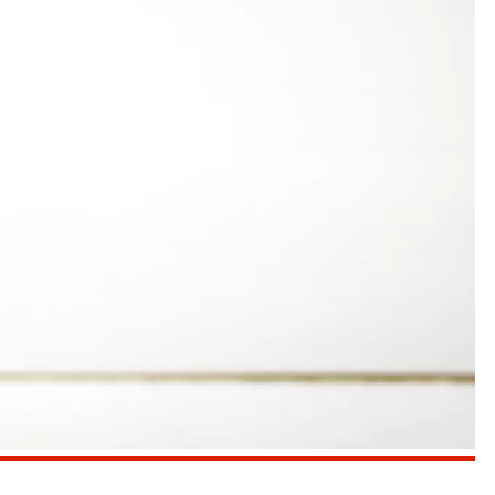
er 10,32), Antonia Kneller mit 11,04 (11,18) und
 2:42,00 Minuten. Frederika Baier lief 2:55,26,
die Regionalmeisterin ihre Bestzeit von 10,94 auf
prung blieb Romina Adam (Dritte) mit 1,36 m einen
00-g-Ball warf Kreismeisterin Emma Brandstetter
e Konkurrenz im Griff hatte die erste 4×75-m-Staffel
Schäkel, Baier, Herkommer) in 46,64 Sekunden.
en vor dem SSV Ulm (6419 P.), der LG Filstal