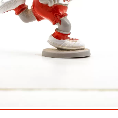
rinnen: Annika Schrader als Schnellste mit 10,26 (bish
. Romina Adam wurde auf der 800-m-Strecke Zweite mit
ika Schrader über 60 m Hürden. Als Siegerin drückte 
ch um zwei Hundertstel auf 11,46 Sekunden. Im Hochs
berquerte 1,32 m.
 m als Dritte, Eva Koblischke kam auf 4,10 m. Den 2
va Koblischke erzielte als Dritte 39,50 m. Jederzeit di
en. Auf Rang 6 kam LG Staufen II (Kneller, Josefine 
 Die LG Staufen gewann aber letztlich mit 6432 Punkt
e für die Rot-Weißen zum WLV-Endkampf reichen.