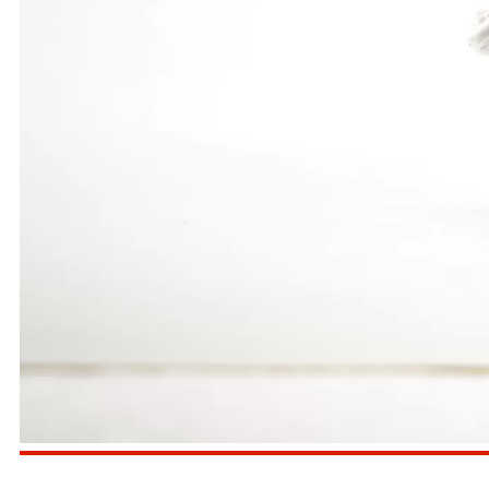
Drei neue Bestzeiten verzeichneten die 75-m-Sprinte
Verena Hauke mit ebenfalls 11,04 (11,06) Sekunden
Zahira Herkommer 2:59,04 Minuten.
Für die höchste Punktzahl des LG-Teams sorgte Ann
10,50 Sekunden herunter. Pia Barth verbesserte si
Zentimeter über ihrer Bestmarke, Eva Koblischke ü
Den Weitsprung beendete Annika Schrader mit 4,47
(Zweite) mit 41,50 m zwei Meter weiter als bisher, E
(Mia Berger, Barth, Adam, Hauke) mit 41,50 Sekund
Bei der Mannschaftswertung ging es sehr knapp zu.
(6129 P.) und der LG Brenztal (5758 P.). Das sollt