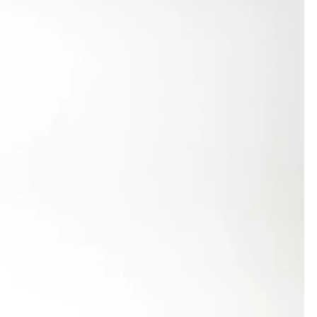
amie Gauß verbesserte sich von 11,42 auf 11,06
gionalmeister souverän, Sven Weber debütierte in
erthalb Sekunden.
sich als Schnellster von 10,58 gleich auf starke
ochsprung mit 1,56 m seine Bestleistung und war
z überlegen. Nicolas Kurz wurde hier Zweiter mit
siegte die erste 4×75-m-Staffel der LG (Kurz,
tett (Tom Fath, Belstler, Gauß, Luca Wowra) in
 2013 in Württemberg besser. Die nächsten Plätze