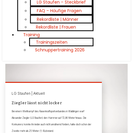
LG Staufen – Steckbrief
FAQ – Häufige Fragen
Rekordliste | Männer
Rekordliste | Frauen
Training
Trainingszeiten
Schnuppertraining 2026
LG Staufen | Aktuell
Ziegler lässt nicht locker
Bei einem Wettkampf des Rasenkraftsportverbandes in Waiblingen warf
Alexander Ziegler (LG Staufen) den Hammer auf 72,86 Meter hinaus. Die
Konkurrenz konnte ihn leider auch nicht annähernd fordern, hatte doch schon der
Zweite mehr als 25 Meter (!) Rückstand.