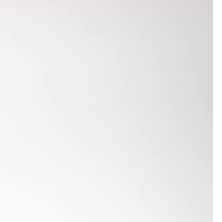
eferte die württembergische Fünfkampf-
rdisziplin Hochsprung gelangen ihr dieses Mal
r und wurde damit Dritte.
tstel. Beim Speerwerfen steigerte sie sich nach
 mit 2:40,96 Minuten ihren Hausrekord lediglich um
r Martha Mildner (LAV Stadtwerke Tübingen), die
ieren. Mit 2077 Punkten kam er auf Platz 10. Über
hsprung-Bestleistung ein. Für Alex Braun (23.) gab
1943 Punkte). Auf den Rängen 30 und 31 landeten
 auf den siebten Platz.