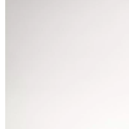
Mit der absolut schnellsten 100-m-Zeit von 13,23
Hallenmeisterin 4,79 m ab. Auch das Kugelstoßen b
zumindest 1,40 m. Mit insgesamt 2005 Punkten verf
Am zweiten Tag unterbot Leona Grimm über 80 m Hü
intensivem Training gleich von 22,61 m auf prächt
drei Hundertstel verfehlte. Damit hatte sie im Si
auf 3663 Punkte kam, wurde die LGS-Athletin Vizem
Bei den Jungen M 15 konnte sich von den Staufen-T
100 Meter verbesserte er sich von 12,58 auf beacht
es neue Bestmarken im 100-m-Lauf (12,89), Weitsp
Sebastian Abele (1744 P.) und Christoph Sonnentag 
Die Vierkampf-Mannschaft der LG Staufen (Seiz, Br