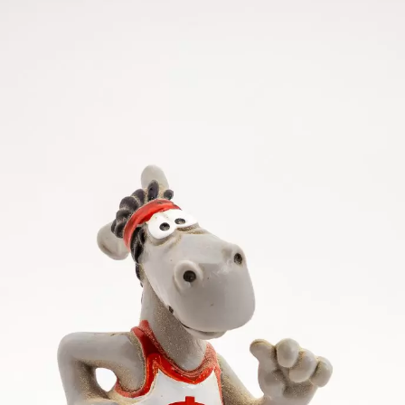
 Sekunden wartete Leona Grimm auf. Im Weitsprung li
eherrschte die Gmünderin mit 10,54 m. In ihrer Zitte
ehlte sie im Vierkampf ihre Bestleistung um 22 Zähle
rden mit 12,68 Sekunden ihre Bestzeit um 14 Hunder
ige 31,03 m, ehe sie im abschließenden 800-m-Rennen
ebenkampf 3519 (bisher 3424) Punkte gesammelt. Hinte
eisterin.
eilnehmern im Vierkampf Pascal Seiz am besten platz
liche 12,19 Sekunden. Mit 1,60 m stellte er seine Hoc
rung (4,87 m), Hochsprung (1,52 m) und Vierkampf (
(1598 P.).
aun, Abele) kam mit 5764 Punkten in der U16-Wertung