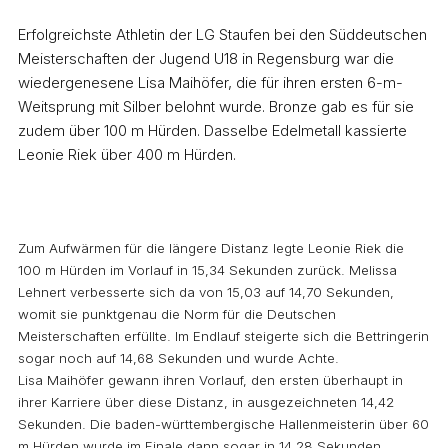
Erfolgreichste Athletin der LG Staufen bei den Süddeutschen
Meisterschaften der Jugend U18 in Regensburg war die
wiedergenesene Lisa Maihöfer, die für ihren ersten 6-m-
Weitsprung mit Silber belohnt wurde. Bronze gab es für sie
zudem über 100 m Hürden. Dasselbe Edelmetall kassierte
Leonie Riek über 400 m Hürden.
Zum Aufwärmen für die längere Distanz legte Leonie Riek die
100 m Hürden im Vorlauf in 15,34 Sekunden zurück. Melissa
Lehnert verbesserte sich da von 15,03 auf 14,70 Sekunden,
womit sie punktgenau die Norm für die Deutschen
Meisterschaften erfüllte. Im Endlauf steigerte sich die Bettringerin
sogar noch auf 14,68 Sekunden und wurde Achte.
Lisa Maihöfer gewann ihren Vorlauf, den ersten überhaupt in
ihrer Karriere über diese Distanz, in ausgezeichneten 14,42
Sekunden. Die baden-württembergische Hallenmeisterin über 60
m Hürden wurde im Finale dann sogar in 14,28 Sekunden