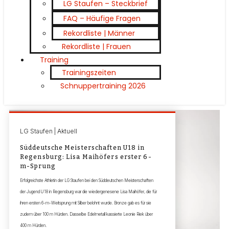
LG Staufen – Steckbrief
FAQ – Häufige Fragen
Rekordliste | Männer
Rekordliste | Frauen
Training
Trainingszeiten
Schnuppertraining 2026
LG Staufen | Aktuell
Süddeutsche Meisterschaften U18 in
Regensburg: Lisa Maihöfers erster 6-
m-Sprung
Erfolgreichste Athletin der LG Staufen bei den Süddeutschen Meisterschaften
der Jugend U18 in Regensburg war die wiedergenesene Lisa Maihöfer, die für
ihren ersten 6-m-Weitsprung mit Silber belohnt wurde. Bronze gab es für sie
zudem über 100 m Hürden. Dasselbe Edelmetall kassierte Leonie Riek über
400 m Hürden.