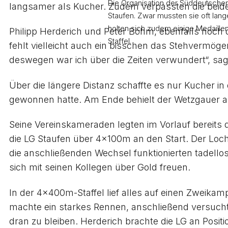
Die Organisation der Süddeutschen 
langsamer als Kucher. Zudem verpassten die beide
Staufen. Zwar mussten sie oft lang
holten sich zudem einige Medaille
Philipp Herderich und Peter Böhm, ebenfalls noch
Staffel.
fehlt vielleicht auch ein bisschen das Stehvermöge
deswegen war ich über die Zeiten verwundert“, sag
Über die längere Distanz schaffte es nur Kucher in 
gewonnen hatte. Am Ende behielt der Wetzgauer ab
Seine Vereinskameraden legten im Vorlauf bereits 
die LG Staufen über 4x100m an den Start. Der Loch
die anschließenden Wechsel funktionierten tadello
sich mit seinen Kollegen über Gold freuen.
In der 4x400m-Staffel lief alles auf einen Zweika
machte ein starkes Rennen, anschließend versucht
dran zu bleiben. Herderich brachte die LG an Posit