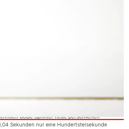
ür Breymaier ging der Wettbewerb gut los, er hatte
, jetzt will ich in den letzten Wettkämpfen der
ht. Die nächsten fünf Sprünge waren zwar klar
 erwischen, weshalb alle Versuche des Bettringers
Athlet aus Bettringen war sehr zufrieden mit
nicht trainieren konnte. Zwar reichte es nicht
hstes Jahr sollte die Deutsche Quali mein Ziel sein
 die kürzere Strecke arbeiteten sich Michael
vor. Dabei hatte Kucher ständig die Nase vorne,
ennoch beide Sprinter neue persönlichen
t 11,04 Sekunden nur eine Hundertstelsekunde