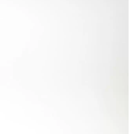
den Wettkampfhöhepunkt ein und fuhren mit den
n sechs Medaillen, viele davon holten Athleten,
olgreichen Wochenende. Nebenbei erreichte sie im
e aber im letzten Versuch. „Ich hätte nicht
 Ende ins Laufen kam, landete sie in neuer
 fuhr sie im Vorlauf die DM-Quali ein, verzichtete