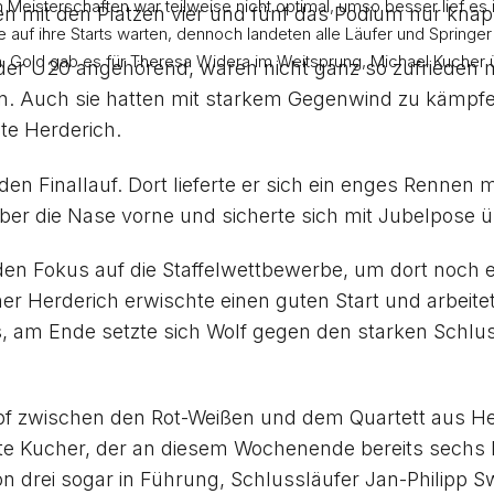
Meisterschaften war teilweise nicht optimal, umso besser lief es in
n mit den Plätzen vier und fünf das Podium nur knap
e auf ihre Starts warten, dennoch landeten alle Läufer und Spring
n. Gold gab es für Theresa Widera im Weitsprung, Michael Kucher
 der U20 angehörend, waren nicht ganz so zufrieden 
n. Auch sie hatten mit starkem Gegenwind zu kämpfen.
te Herderich.
den Finallauf. Dort lieferte er sich ein enges Rennen 
er die Nase vorne und sicherte sich mit Jubelpose ü
den Fokus auf die Staffelwettbewerbe, um dort noch 
er Herderich erwischte einen guten Start und arbeite
s, am Ende setzte sich Wolf gegen den starken Schlu
mpf zwischen den Rot-Weißen und dem Quartett aus He
e Kucher, der an diesem Wochenende bereits sechs L
ion drei sogar in Führung, Schlussläufer Jan-Philipp 