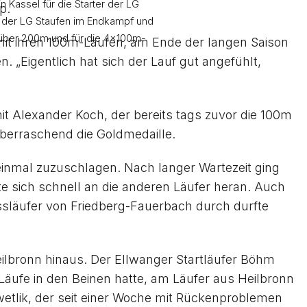
 Kassel für die Starter der LG
p.
er der LG Staufen im Endkampf und
 über 200m und für die 4x100m-
mit ihren 100m-Läufen, am Ende der langen Saison
 „Eigentlich hat sich der Lauf gut angefühlt,
mit Alexander Koch, der bereits tags zuvor die 100m
berraschend die Goldmedaille.
einmal zuzuschlagen. Nach langer Wartezeit ging
te sich schnell an die anderen Läufer heran. Auch
ssläufer von Friedberg-Fauerbach durch durfte
ilbronn hinaus. Der Ellwanger Startläufer Böhm
äufe in den Beinen hatte, am Läufer aus Heilbronn
Swetlik, der seit einer Woche mit Rückenproblemen