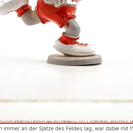
olf und Robin Breymaier der Weitsprungkonkurrenz. F
en Balken zu treffen. „Ich bin in einer top Verfassung
er am Ende auf Rang sechs landete.
hat er bereits angedeutet, dass an diesem Tag was ge
aison über, nicht das Glück, einen gültigen Sprung zu
m ersten Versuch wurde er am Ende Fünfter.
LG Staufen an, allerdings im Stabhochsprung. Der U20-
s er vor einem Jahr aufgrund eines Kreuzbandrisses 
bei den Älteren überraschend die Bronzemedaille. „Näc
esümierte Fraidel.
ellten sich gleich vier Sprinter der Konkurrenz. Über
berechtigt ist, bei starkem Gegenwind bis ins Finale 
reinskameraden geschlagen. Im Finallauf stellten d
70m immer an der Spitze des Feldes lag, war dabei mi