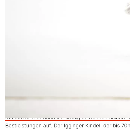
Bei den männlichen Vertretern stellten sich Max W
aber nicht das Glück, bei den ungültigen Sprüngen d
Saison noch was reißen“, sagte der Waldstetter, d
Für Wolf lief es ähnlich, mit dem ersten Versuch 
weiter, allerdings hatte er, wie schon die ganze S
für ungültig erklärt wurden. Mit der Weite aus de
Ruben Fraidel trat ebenfalls als Springer für die 
seinem Wettkampf, vor allem wenn man bedenkt, das
ganz zur Bestleistung, allerdings sicherte er sich 
und ich bin zuversichtlich, dass das auch klappt“, r
In den Sprintdistanzen über 100m und 200m Meter st
Kucher und Moritz Kindel, der noch in der U20 start
musste er sich noch vor wenigen Wochen seinem Ve
Bestleistungen auf. Der Igginger Kindel, der bis 