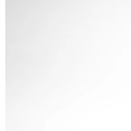
Cheftrainer Lutz Dombrowski und sein Kollege Vall
Athleten eine der erfolgreichsten süddeutschen Mei
die noch der Altersklasse U20 angehören, wie auc
Die Heubacherin machte mit ihrer überraschenden 
dritten Versuch die Norm für die Deutschen Jugendm
gedacht, dass so eine Weite herausspringt“, sagte
Direkt nach dem Weitsprung und mit kurzer Vorberei
persönlicher Bestzeit auf dem Bronzerang. Darüber 
aber auf das Finale und eine mögliche Medaille.