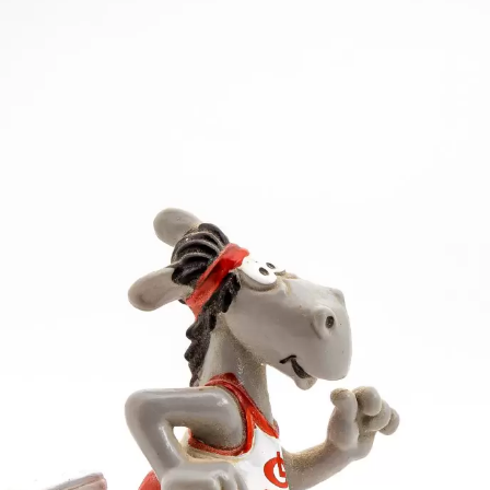
erij Wolf steIlten die Mannschaft hervorragend auf 
sterschaften ein. Insgesamt gab es für die Rot-Weiße
h Theresa Widera.
Goldmedaille im Weitsprung den Anfang zu einem erf
eisterschaften, ihre Siegesweite von 5,91m sprang si
 sie nach dem Wettkampf.
tung trat sie im Hürdenfinale an. Obwohl sie erst am
hinaus nahm sie noch über die 200m-Distanz teil, hier