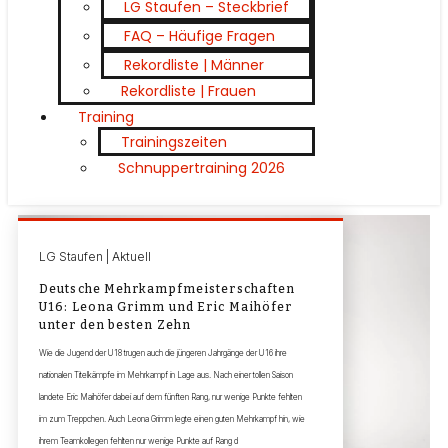
LG Staufen – Steckbrief
FAQ – Häufige Fragen
Rekordliste | Männer
Rekordliste | Frauen
Training
Trainingszeiten
Schnuppertraining 2026
LG Staufen | Aktuell
Deutsche Mehrkampfmeisterschaften
U16: Leona Grimm und Eric Maihöfer
unter den besten Zehn
Wie die Jugend der U18 trugen auch die jüngeren Jahrgänge der U16 ihre
nationalen Titelkämpfe im Mehrkampf in Lage aus. Nach einer tollen Saison
landete Eric Maihöfer dabei auf dem fünften Rang, nur wenige Punkte fehlten
im zum Treppchen. Auch Leona Grimm legte einen guten Mehrkampf hin, wie
ihrem Teamkollegen fehlten nur wenige Punkte auf Rang d