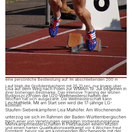
Bei idealen Wettkampfbedingungen begann der 100-m-
Hürdenlauf vielversprechend, doch leider konnte die junge
Athletin das gute Gefühl der ersten vier Hürden nicht ganz mit ins
Ziel nehmen. Im anschließenden Hochsprung wurde dann in
erster Linie die saubere technische Ausführung der Sprünge
getestet. Bei 1.80m beendete die LG-Staufen Athletin zufrieden
den Wettkampf. Mit 12.12 m im Kugelstoßen stellte sie dann noch
eine persönliche Bestleistung auf. Im abschließenden 200 m
Lauf blieb die Großdeinbacherin mit 25,21 sec. nur knapp über
Lisa auf dem Weg nach Polen zur WMAm 19. Juli beginnen in
ihrer bisherigen Bestmarke. Das intensive Training der letzten
Bydgoszcz/Polen die U20-Weltmeisterschaften der
Wochen hat sich ausgezahlt. Die Weltmeisterschaft kann
Leichtathletik. Mit am Start sein wird die 17-jährige LG-
kommen.
Staufen-Siebenkämpferin Lisa Maihöfer. Am Wochenende
unterzog sie sich im Rahmen der Baden-Württembergischen
Nach einer von Verletzungen geprägten Vorbereitungsphase
Mehrkampfmeisterschaften in Pliezhausen einem letzten
und einem harten Qualifikationswettkampf vor 4 Wochen freut
Formtest, bevor sie am kommenden Wochenende mit der