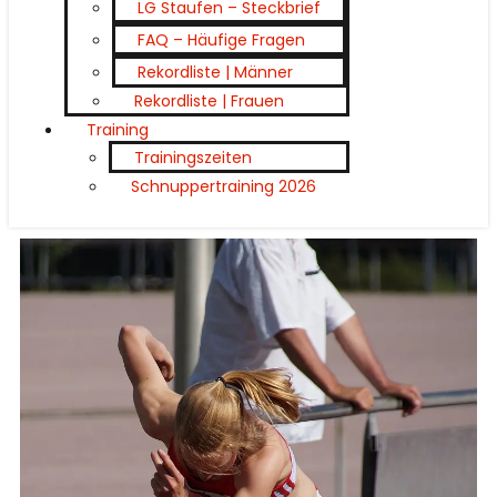
LG Staufen – Steckbrief
FAQ – Häufige Fragen
Rekordliste | Männer
Rekordliste | Frauen
Training
Trainingszeiten
Schnuppertraining 2026