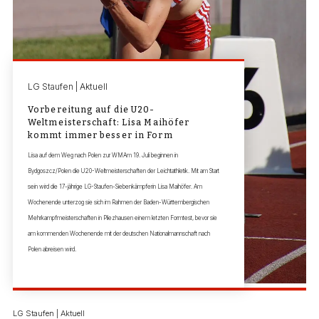
LG Staufen | Aktuell
Vorbereitung auf die U20-
Weltmeisterschaft: Lisa Maihöfer
kommt immer besser in Form
Lisa auf dem Weg nach Polen zur WMAm 19. Juli beginnen in
Bydgoszcz/Polen die U20-Weltmeisterschaften der Leichtathletik. Mit am Start
sein wird die 17-jährige LG-Staufen-Siebenkämpferin Lisa Maihöfer. Am
Wochenende unterzog sie sich im Rahmen der Baden-Württembergischen
Mehrkampfmeisterschaften in Pliezhausen einem letzten Formtest, bevor sie
am kommenden Wochenende mit der deutschen Nationalmannschaft nach
Polen abreisen wird.
LG Staufen | Aktuell