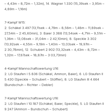
– 4,43m – 8,72m – 1,32m), 14. Wagner 1.330 (15,39sek – 3,95m –
4,89m – 1,16m)
7-Kampf W15:
2. Schäkel 3.497 (13,11sek – 4,79m – 8,56m – 1,48m – 11,89sek –
27,54m – 2:45,60min), 3. Baier 3.388 (13,54sek – 4,71m – 9,51m –
1,36m – 13,08sek – 31,04m – 2:42,10min), 8. Speckle 3.302
(13,92sek – 4,55m – 9,19m – 1,40m – 13,03sek – 19,97m –
2:30,78min), 12. Schubert 2.902 (13,32sek – 4,43m – 8,72m –
1,32m – 17,67sek – 18,87m – 3:03,73min)
4-Kampf Mannschaftswertung U16:
2. LG Staufen I 5.836 (Schäkel, Ammon, Baier), 6. LG Staufen II
5.430 (Speckle – Schubert – Stöffler), 8. LG Staufen III 4.664
(Bundschuh – Richter – Debler)
7-Kampf Mannschaftswertung U16:
2. LG Staufen I 10.187 (Schäkel, Baier, Speckle), 5. LG Staufen II
9.247 (Ammon – Bundschuh – Schubert)