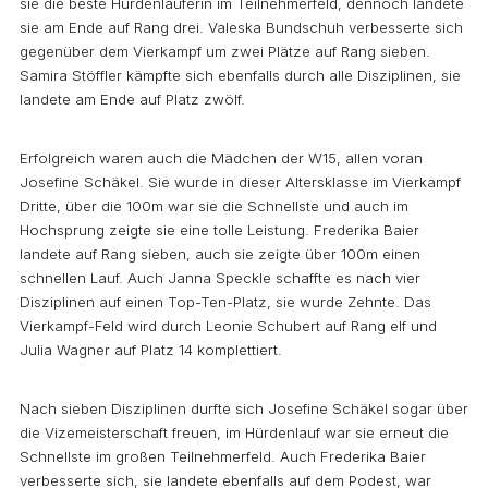
sie die beste Hürdenläuferin im Teilnehmerfeld, dennoch landete
sie am Ende auf Rang drei. Valeska Bundschuh verbesserte sich
gegenüber dem Vierkampf um zwei Plätze auf Rang sieben.
Samira Stöffler kämpfte sich ebenfalls durch alle Disziplinen, sie
landete am Ende auf Platz zwölf.
Erfolgreich waren auch die Mädchen der W15, allen voran
Josefine Schäkel. Sie wurde in dieser Altersklasse im Vierkampf
Dritte, über die 100m war sie die Schnellste und auch im
Hochsprung zeigte sie eine tolle Leistung. Frederika Baier
landete auf Rang sieben, auch sie zeigte über 100m einen
schnellen Lauf. Auch Janna Speckle schaffte es nach vier
Disziplinen auf einen Top-Ten-Platz, sie wurde Zehnte. Das
Vierkampf-Feld wird durch Leonie Schubert auf Rang elf und
Julia Wagner auf Platz 14 komplettiert.
Nach sieben Disziplinen durfte sich Josefine Schäkel sogar über
die Vizemeisterschaft freuen, im Hürdenlauf war sie erneut die
Schnellste im großen Teilnehmerfeld. Auch Frederika Baier
verbesserte sich, sie landete ebenfalls auf dem Podest, war