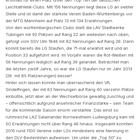
Leichtathletik-Clubs. Mit 156 Nennungen liegt diese LG an siebter
Stelle und ist damit der stärkste Verein Baden-Württembergs vor
der MTG Mannheim auf Platz 13 mit 134 Erwähnungen.
Von den württembergischen Clubs stieß die LAV Stadtwerke
Tübingen mit 92 Plätzen auf Rang 22 am weitesten nach oben,
gefolgt vom SSV Ulm 1846 mit 82 Nennungen auf Rang 26. Dann
kommt bereits die LG Staufen, die 71-mal erwähnt wird und an
Position 33 aufgeführt wird. Im Vorjahr waren die Rot-Weißen mit
56 Nennungen lediglich auf Rang 39 gelandet. Betrachtet man
die letzten zwölf Jahre, so war die LG Staufen nur im Jahr 2013
(26. mit 85 Platzierungen) besser!
Hinter sich lassen konnte man überraschend den VfL
Sindelfingen, der mit 63 Nennungen auf Rang 40 vierzehn Plätze
einbüßte, jetzt aber an der Wechselbörse gewaltig zuschlug und
– offensichtlich aufgrund ansehnlicher Finanzstärke – sein Team
für die kommende Saison enorm verstärkte. Das einst so
ruhmreiche LAZ Salamander Kornwestheim-Ludwigsburg kam mit
50 Erwähnungen nicht über Rang 46 hinaus. Insgesamt konnten
2015 rund 1100 Vereine oder LGs mindestens eine Nennung in
den DLV-Bestenlisten aufweisen. Um unter die „Top 50“ zu