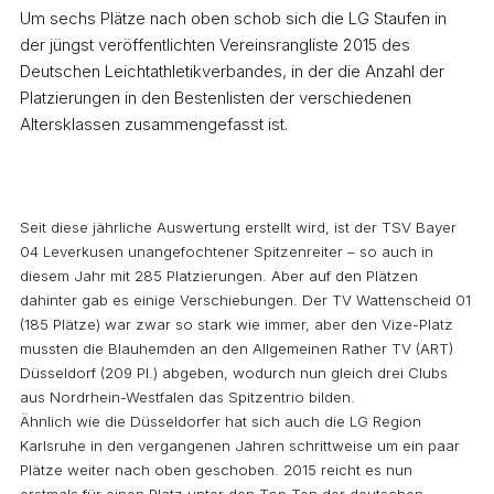
Um sechs Plätze nach oben schob sich die LG Staufen in
der jüngst veröffentlichten Vereinsrangliste 2015 des
Deutschen Leichtathletikverbandes, in der die Anzahl der
Platzierungen in den Bestenlisten der verschiedenen
Altersklassen zusammengefasst ist.
Seit diese jährliche Auswertung erstellt wird, ist der TSV Bayer
04 Leverkusen unangefochtener Spitzenreiter – so auch in
diesem Jahr mit 285 Platzierungen. Aber auf den Plätzen
dahinter gab es einige Verschiebungen. Der TV Wattenscheid 01
(185 Plätze) war zwar so stark wie immer, aber den Vize-Platz
mussten die Blauhemden an den Allgemeinen Rather TV (ART)
Düsseldorf (209 Pl.) abgeben, wodurch nun gleich drei Clubs
aus Nordrhein-Westfalen das Spitzentrio bilden.
Ähnlich wie die Düsseldorfer hat sich auch die LG Region
Karlsruhe in den vergangenen Jahren schrittweise um ein paar
Plätze weiter nach oben geschoben. 2015 reicht es nun
erstmals für einen Platz unter den Top Ten der deutschen