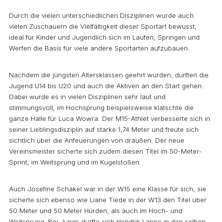
Durch die vielen unterschiedlichen Disziplinen wurde auch
vielen Zuschauern die Vielfältigkeit dieser Sportart bewusst,
ideal für Kinder und Jugendlich sich im Laufen, Springen und
Werfen die Basis für viele andere Sportarten aufzubauen.
Nachdem die jüngsten Altersklassen geehrt wurden, durften die
Jugend U14 bis U20 und auch die Aktiven an den Start gehen.
Dabei wurde es in vielen Disziplinen sehr laut und
stimmungsvoll, im Hochsprung beispielsweise klatschte die
ganze Halle für Luca Wowra. Der M15-Athlet verbesserte sich in
seiner Lieblingsdisziplin auf starke 1,74 Meter und freute sich
sichtlich über die Anfeuerungen von draußen. Der neue
Vereinsmeister sicherte sich zudem diesen Titel im 50-Meter-
Sprint, im Weitsprung und im Kugelstoßen.
Auch Josefine Schäkel war in der W15 eine Klasse für sich, sie
sicherte sich ebenso wie Liane Tiede in der W13 den Titel über
50 Meter und 50 Meter Hürden, als auch im Hoch- und
Weitsprung. Bei Jungs durfte sich Hendrik Lappe in den selben