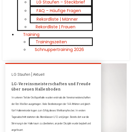
LG Staufen – Steckbrief
FAQ – Häufige Fragen
Rekordliste | Männer
Rekordliste | Frauen
Training
Trainingszeiten
Schnuppertraining 2026
LG Staufen | Aktuell
LG-Vereinsmeisterschaften und Freude
über neuen Hallenboden
Im unteren Teil der Großsporthalle wurden erstmals die Vereinsmeisterschaften
der Rot-Weißen ausgetragen. Viele Bestleistungen der 144 Athleten und gleich
fünf Hallenrekorde trugen zum Erfolg dieses Wettkampfes bei. Im ersten
Tagesabschnitt starteten die Altersklassen U12 und jünger. Bereits dort war die
Stimmung in der Halle kaum zu überbieten, an jeder Disziplin wurde bejubelt und
angefeuert.