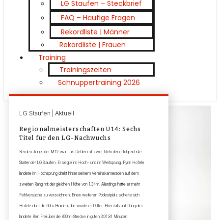
LG Staufen – Steckbrief
FAQ – Häufige Fragen
Rekordliste | Männer
Rekordliste | Frauen
Training
Trainingszeiten
Schnuppertraining 2026
LG Staufen | Aktuell
Regionalmeisterschaften U14: Sechs
Titel für den LG-Nachwuchs
Bei den Jungs der M12 war Luis Debler mit zwei Titeln der erfolgreichste
Starter der LG Staufen. Er siegte im Hoch- und im Weitsprung. Fynn Hofele
landete im Hochsprung direkt hinter seinem Vereinskameraden auf dem
zweiten Rang mit der gleichen Höhe von 1,34m. Allerdings hatte er mehr
Fehlversuche zu verzeichnen. Einen weiteren Podestplatz sicherte sich
Hofele über die 60m Hürden, dort wurde er Dritter. Ebenfalls auf Rang drei
landete Ben Frei über die 800m-Strecke in guten 3:01,81 Minuten.