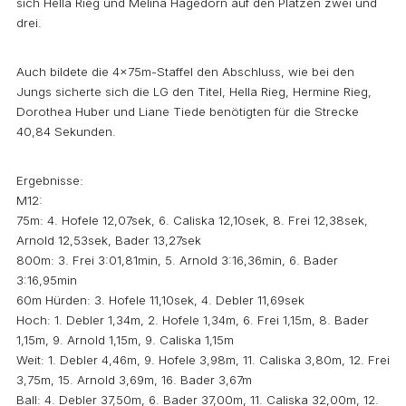
sich Hella Rieg und Melina Hagedorn auf den Plätzen zwei und
drei.
Auch bildete die 4x75m-Staffel den Abschluss, wie bei den
Jungs sicherte sich die LG den Titel, Hella Rieg, Hermine Rieg,
Dorothea Huber und Liane Tiede benötigten für die Strecke
40,84 Sekunden.
Ergebnisse:
M12:
75m: 4. Hofele 12,07sek, 6. Caliska 12,10sek, 8. Frei 12,38sek,
Arnold 12,53sek, Bader 13,27sek
800m: 3. Frei 3:01,81min, 5. Arnold 3:16,36min, 6. Bader
3:16,95min
60m Hürden: 3. Hofele 11,10sek, 4. Debler 11,69sek
Hoch: 1. Debler 1,34m, 2. Hofele 1,34m, 6. Frei 1,15m, 8. Bader
1,15m, 9. Arnold 1,15m, 9. Caliska 1,15m
Weit: 1. Debler 4,46m, 9. Hofele 3,98m, 11. Caliska 3,80m, 12. Frei
3,75m, 15. Arnold 3,69m, 16. Bader 3,67m
Ball: 4. Debler 37,50m, 6. Bader 37,00m, 11. Caliska 32,00m, 12.