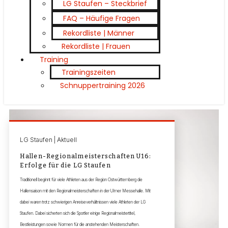
LG Staufen – Steckbrief
FAQ – Häufige Fragen
Rekordliste | Männer
Rekordliste | Frauen
Training
Trainingszeiten
Schnuppertraining 2026
LG Staufen | Aktuell
Hallen-Regionalmeisterschaften U16:
Erfolge für die LG Staufen
Traditionell beginnt für viele Athleten aus der Region Ostwürttemberg die
Hallensaison mit den Regionalmeisterschaften in der Ulmer Messehalle. Mit
dabei waren trotz schwierigen Anreiseverhältnissen viele Athleten der LG
Staufen. Dabei sicherten sich die Sportler einige Regionalmeistertitel,
Bestleistungen sowie Normen für die anstehenden Meisterschaften.