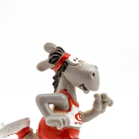
 diesem Wettbewerb seine persönliche Bestmarke von 
 51,68 m gemessen. Knapper Kommentar von Trainer Fr