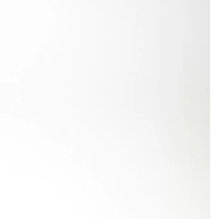
50,50 m. Sein zweiter Versuch wurde mit 51,15 m,
ed Eberle: „Das macht Freude!“