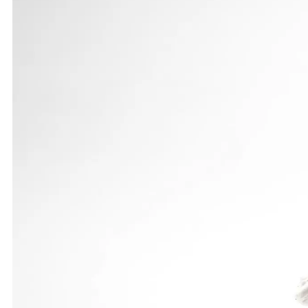
Gleich dreimal verbesserte Raphael Krätschmer in
sein dritter mit 51,37 m und der fünfte sogar mit