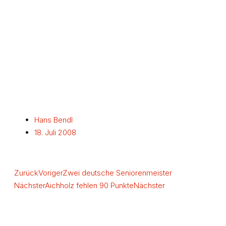
Hans Bendl
18. Juli 2008
Zurück
Voriger
Zwei deutsche Seniorenmeister
Nächster
Aichholz fehlen 90 Punkte
Nächster