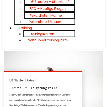
LG Staufen – Steckbrief
FAQ – Häufige Fragen
Rekordliste | Männer
Rekordliste | Frauen
Training
Trainingszeiten
Schnuppertraining 2026
LG Staufen | Aktuell
Dreimal im Dreisprung vorne
Leider nur acht Stabhochspringer und zwölf Dreispringer waren in Essingen bei
den Regionalmeisterschaften aller Altersklassen in diesen Disziplinen am Start.
Bis auf einige Windböen waren die Wetterbedingungen ausgezeichnet.