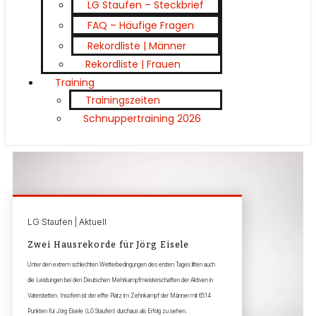
LG Staufen – Steckbrief
FAQ – Häufige Fragen
Rekordliste | Männer
Rekordliste | Frauen
Training
Trainingszeiten
Schnuppertraining 2026
LG Staufen | Aktuell
Zwei Hausrekorde für Jörg Eisele
Unter den extrem schlechten Wetterbedingungen des ersten Tages litten auch
die Leistungen bei den Deutschen Mehrkampfmeisterschaften der Aktiven in
Vaterstetten. Insofern ist der elfte Platz im Zehnkampf der Männer mit 6514
Punkten für Jörg Eisele (LG Staufen) durchaus als Erfolg zu sehen.