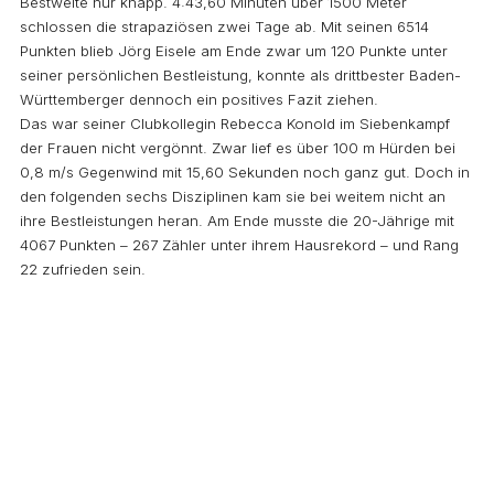
Bestweite nur knapp. 4:43,60 Minuten über 1500 Meter
schlossen die strapaziösen zwei Tage ab. Mit seinen 6514
Punkten blieb Jörg Eisele am Ende zwar um 120 Punkte unter
seiner persönlichen Bestleistung, konnte als drittbester Baden-
Württemberger dennoch ein positives Fazit ziehen.
Das war seiner Clubkollegin Rebecca Konold im Siebenkampf
der Frauen nicht vergönnt. Zwar lief es über 100 m Hürden bei
0,8 m/s Gegenwind mit 15,60 Sekunden noch ganz gut. Doch in
den folgenden sechs Disziplinen kam sie bei weitem nicht an
ihre Bestleistungen heran. Am Ende musste die 20-Jährige mit
4067 Punkten – 267 Zähler unter ihrem Hausrekord – und Rang
22 zufrieden sein.