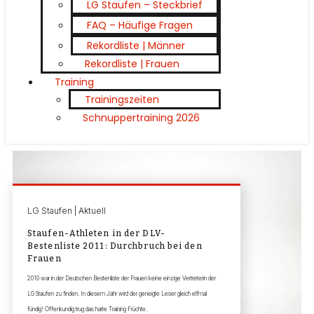
LG Staufen – Steckbrief
FAQ – Häufige Fragen
Rekordliste | Männer
Rekordliste | Frauen
Training
Trainingszeiten
Schnuppertraining 2026
LG Staufen | Aktuell
Staufen-Athleten in der DLV-
Bestenliste 2011: Durchbruch bei den
Frauen
2010 war in der Deutschen Bestenliste der Frauen keine einzige Vertreterin der
LG Staufen zu finden. In diesem Jahr wird der geneigte Leser gleich elfmal
fündig! Offenkundig trug das harte Training Früchte.