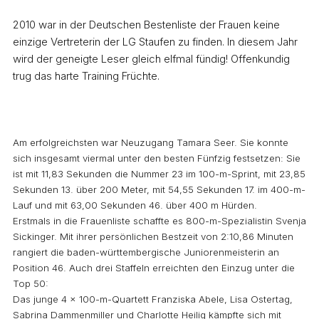
2010 war in der Deutschen Bestenliste der Frauen keine
einzige Vertreterin der LG Staufen zu finden. In diesem Jahr
wird der geneigte Leser gleich elfmal fündig! Offenkundig
trug das harte Training Früchte.
Am erfolgreichsten war Neuzugang Tamara Seer. Sie konnte
sich insgesamt viermal unter den besten Fünfzig festsetzen: Sie
ist mit 11,83 Sekunden die Nummer 23 im 100-m-Sprint, mit 23,85
Sekunden 13. über 200 Meter, mit 54,55 Sekunden 17. im 400-m-
Lauf und mit 63,00 Sekunden 46. über 400 m Hürden.
Erstmals in die Frauenliste schaffte es 800-m-Spezialistin Svenja
Sickinger. Mit ihrer persönlichen Bestzeit von 2:10,86 Minuten
rangiert die baden-württembergische Juniorenmeisterin an
Position 46. Auch drei Staffeln erreichten den Einzug unter die
Top 50:
Das junge 4 x 100-m-Quartett Franziska Abele, Lisa Ostertag,
Sabrina Dammenmiller und Charlotte Heilig kämpfte sich mit