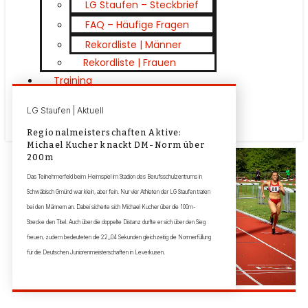
LG Staufen – Steckbrief
FAQ – Häufige Fragen
Rekordliste | Männer
Rekordliste | Frauen
Training
Trainingszeiten
LG Staufen | Aktuell
Schnuppertraining 2026
Regionalmeisterschaften Aktive:
Michael Kucher knackt DM-Norm über
200m
Das Teilnehmerfeld beim Heimspiel im Stadion des Berufsschulzentrums in
Schwäbisch Gmünd war klein, aber fein. Nur vier Athleten der LG Staufen traten
bei den Männern an. Dabei sicherte sich Michael Kucher über die 100m-
Strecke den Titel. Auch über die doppelte Distanz durfte er sich über den Sieg
freuen, zudem bedeuteten die 22,,04 Sekunden gleichzeitig die Normerfüllung
für die Deutschen Juniorenmeisterschaften in Leverkusen.