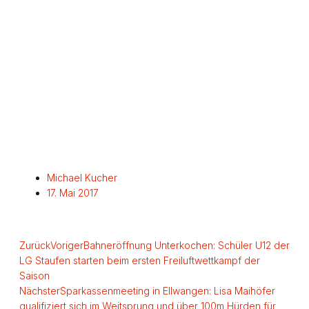
Michael Kucher
17. Mai 2017
Zurück
Voriger
Bahneröffnung Unterkochen: Schüler U12 der
LG Staufen starten beim ersten Freiluftwettkampf der
Saison
Nächster
Sparkassenmeeting in Ellwangen: Lisa Maihöfer
qualifiziert sich im Weitsprung und über 100m Hürden für