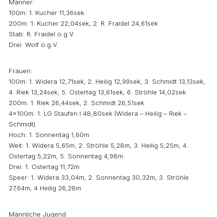
Männer:
100m: 1. Kucher 11,36sek
200m: 1. Kucher 22,04sek, 2. R. Fraidel 24,61sek
Stab: R. Fraidel o.g.V.
Drei: Wolf o.g.V.
Frauen:
100m: 1. Widera 12,71sek, 2. Heilig 12,99sek, 3. Schmidt 13,13sek,
4. Riek 13,24sek, 5. Ostertag 13,61sek, 6. Ströhle 14,02sek
200m: 1. Riek 26,44sek, 2. Schmidt 26,51sek
4x100m: 1. LG Staufen I 48,80sek (Widera – Heilig – Riek –
Schmidt)
Hoch: 1. Sonnentag 1,60m
Weit: 1. Widera 5,65m, 2. Ströhle 5,28m, 3. Heilig 5,25m, 4.
Ostertag 5,22m, 5. Sonnentag 4,98m
Drei: 1. Ostertag 11,72m
Speer: 1. Widera 33,04m, 2. Sonnentag 30,32m, 3. Ströhle
27,64m, 4 Heilig 26,28m
Männliche Jugend