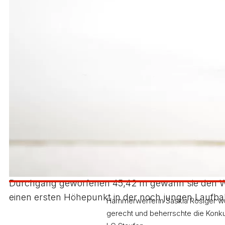
30 cm auf 12,04 m und wurde damit Vierter.
Bei den Mädchen lief Sarah-Lea Effert außerhalb de
Rennen musste Nathalie Krawtschuk (Rang 31) mit 
und 12,77 Sekunden nicht das Finale. Mit Knieprobl
Auch die Mädchenstaffel über 4 x 100 m trat als w
Bryxi blieben mit prächtigen 50,43 Sekunden nur u
sprang Lena Bryxi ausgezeichnete 1,63 m hoch, was
cm auf 10,02 m und kam auf Rang 14. Außerhalb der
Im Speerwerfen war Kreismeisterin Maike Wolf mit i
Jubeln durfte dagegen Hammerwerferin Saskia Rösi
beiden Versuchen hatte die von ihrem Bruder und Tr
Durchgang geworfenen 45,42 m gewann sie den Wettb
einen ersten Höhepunkt in der noch jungen Laufbah
Hammerwerferin Saskia Rösiger wur
gerecht und beherrschte die Konkur