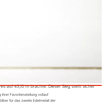
llen 12,73 Sekunden. Bei ihrem ersten 300-m-
80 m Hürden schaffte Vanessa Lehnert mit 12,62
m.
f, Vanessa Lehnert, Sarah-Lea Effert und Lena
elegten Platz 5. Ebenfalls außer Konkurrenz
e. Im Dreisprung steigerte sich Maike Wolf um 13
ige Konkurrenz traf. Abgesehen von den ersten
e Gegnerinnen voll im Griff. Mit den im fünften
 auf 43,10 m brachte. Dieser Sieg stellt sicher
rer Favoritenstellung vollauf
ilber für das zweite Edelmetall der