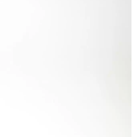
 100-m-Kreismeister Martin Schönbach gewann seinen
war dann sowohl für Schönbach (11,85) als auch für
h verbesserte sich zunächst um eine Zehntelsekunde
auf verkrampften dann beide und blieben an Hürden
geben.
Zellner und Kevin Aichholz gewannen ihren Zeitlauf
itel noch in 47,24 Sekunden gewonnen. Damit
r der SG Kleinwallstadt-Hohenroth.
evin Aichholz, ausgesetzt. Obwohl er mit 3,60 m
 Dafür steigerte sich der Lorcher im Dreisprung um