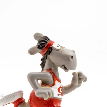
ltung in den Einzelwettbewerben nur die 15-Jährigen.
r wurde in 12,06 Sekunden Dritter. Der Zwischenlauf 
ie beiden über 80 m Hürden. Regionalmeister Schönbac
 mit 11,16 Sekunden seine Bestzeit ein. Im Zwischenl
tens noch das Ziel erreichte, musste Schönbach auf
rstaffel der LG Staufen. Michael Gütlin, Schönbach, 
gischen Meisterschaften hatte dieses Quartett den T
lbermedaille hinter der MTG Mannheim (45,78) und vo
h der württembergische Meister im Stabhochsprung, K
lieb, reichte diese Höhe lediglich zum neunten Platz.