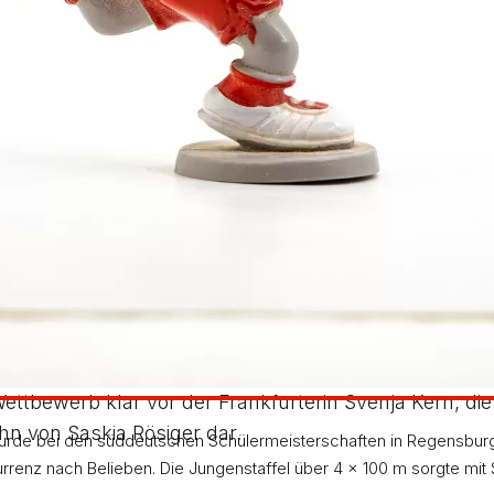
r Wertung (weil ein Jahr zu jung) die 100 m in schne
45,05 Sekunden noch kräftig Lehrgeld zahlen. Über 
emen hat die Bettringerin nicht mehr ihre frühere For
ürttembergischer Meister in Regensburg an. Julia Köp
m eine Hundertstelsekunde unter ihrer Bestzeit und b
 bei den Älteren die Vizemeisterschaft bedeutet hätt
 Wertung erzielte Julia Köpf 10,66 m.
hren 27,97 m nicht ganz zufrieden.
ger, die endlich einmal auf einigermaßen gleichwert
ainer Dirk Rösiger optimal eingestellte Gmünderin ihr
ewerb klar vor der Frankfurterin Svenja Kern, die es
n von Saskia Rösiger dar.
de bei den süddeutschen Schülermeisterschaften in Regensburg ih
renz nach Belieben. Die Jungenstaffel über 4 x 100 m sorgte mit S