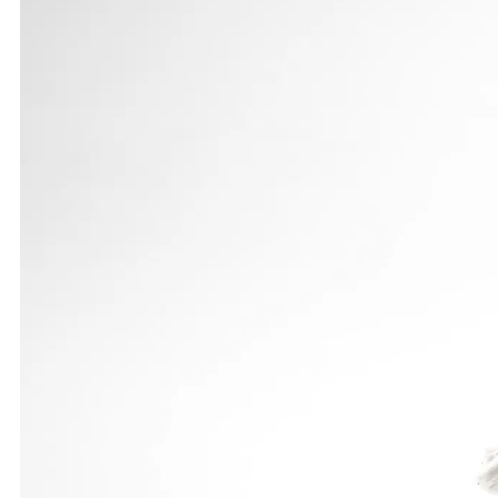
Offiziell startberechtigt sind bei dieser Veransta
Vorlauf in großartigen 11,61 Sekunden, Sven Zellne
Zellner (12,23) Endstation. Ähnlich lief es für d
auf hervorragende 10,95 Sekunden, Zellner stellte
hängen. Während Zellner in 11,83 Sekunden wenigs
Eine Klassevorstellung zeigte die 4 x 100-m-Schüle
in glänzenden 46,31 Sekunden. Bei den württember
holten die Rot-Weißen in der Gesamtwertung die Si
Zum ersten Mal übermächtiger Konkurrenz sah sic
nur um zehn Zentimeter unter seiner Bestleistung b