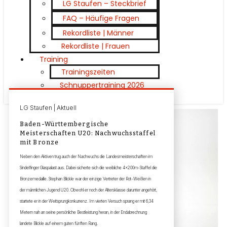
LG Staufen – Steckbrief
FAQ – Häufige Fragen
Rekordliste | Männer
Rekordliste | Frauen
Training
Trainingszeiten
Schnuppertraining 2026
LG Staufen | Aktuell
Baden-Württembergische
Meisterschaften U20: Nachwuchsstaffel
mit Bronze
Neben den Aktiven trug auch der Nachwuchs die Landesmeisterschaften im
Sindelfinger Glaspalast aus. Dabei sicherte sich die weibliche 4x200m-Staffel die
Bronzemedaille. Stephan Blickle war der einzige Vertreter der Rot-Weißen in
der männlichen Jugend U20. Obwohl er noch der Altersklasse darunter angehört,
startete er in der Weitsprungkonkurrenz. Im vierten Versuch sprang er mit 6,34
Metern nah an seine persönliche Bestleistung heran, in der Endabrechnung
landete Blickle auf einem guten fünften Rang.