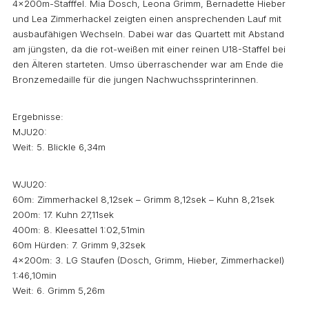
4x200m-Stafffel. Mia Dosch, Leona Grimm, Bernadette Hieber
und Lea Zimmerhackel zeigten einen ansprechenden Lauf mit
ausbaufähigen Wechseln. Dabei war das Quartett mit Abstand
am jüngsten, da die rot-weißen mit einer reinen U18-Staffel bei
den Älteren starteten. Umso überraschender war am Ende die
Bronzemedaille für die jungen Nachwuchssprinterinnen.
Ergebnisse:
MJU20:
Weit: 5. Blickle 6,34m
WJU20:
60m: Zimmerhackel 8,12sek – Grimm 8,12sek – Kuhn 8,21sek
200m: 17. Kuhn 27,11sek
400m: 8. Kleesattel 1:02,51min
60m Hürden: 7. Grimm 9,32sek
4x200m: 3. LG Staufen (Dosch, Grimm, Hieber, Zimmerhackel)
1:46,10min
Weit: 6. Grimm 5,26m