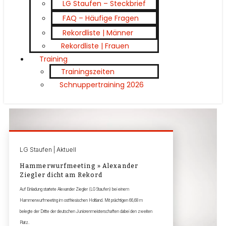
LG Staufen – Steckbrief
FAQ – Häufige Fragen
Rekordliste | Männer
Rekordliste | Frauen
Training
Trainingszeiten
Schnuppertraining 2026
LG Staufen | Aktuell
Hammerwurfmeeting » Alexander
Ziegler dicht am Rekord
Auf Einladung startete Alexander Ziegler (LG Staufen) bei einem
Hammerwurfmeeting im ostfriesischen Holtland. Mit prächtigen 66,68 m
belegte der Dritte der deutschen Juniorenmeisterschaften dabei den zweiten
Platz.