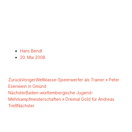
Hans Bendl
20. Mai 2008
Zurück
Voriger
Weltklasse-Speerwerfer als Trainer » Peter
Esenwein in Gmünd
Nächster
Baden-württembergische Jugend-
Mehrkampfmeisterschaften » Dreimal Gold für Andreas
Treß
Nächster