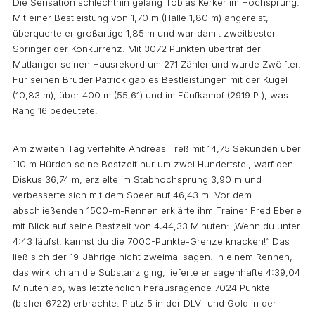
Die Sensation schlechthin gelang Tobias Kerker im Hochsprung.
Mit einer Bestleistung von 1,70 m (Halle 1,80 m) angereist,
überquerte er großartige 1,85 m und war damit zweitbester
Springer der Konkurrenz. Mit 3072 Punkten übertraf der
Mutlanger seinen Hausrekord um 271 Zähler und wurde Zwölfter.
Für seinen Bruder Patrick gab es Bestleistungen mit der Kugel
(10,83 m), über 400 m (55,61) und im Fünfkampf (2919 P.), was
Rang 16 bedeutete.
Am zweiten Tag verfehlte Andreas Treß mit 14,75 Sekunden über
110 m Hürden seine Bestzeit nur um zwei Hundertstel, warf den
Diskus 36,74 m, erzielte im Stabhochsprung 3,90 m und
verbesserte sich mit dem Speer auf 46,43 m. Vor dem
abschließenden 1500-m-Rennen erklärte ihm Trainer Fred Eberle
mit Blick auf seine Bestzeit von 4:44,33 Minuten: „Wenn du unter
4:43 läufst, kannst du die 7000-Punkte-Grenze knacken!“ Das
ließ sich der 19-Jährige nicht zweimal sagen. In einem Rennen,
das wirklich an die Substanz ging, lieferte er sagenhafte 4:39,04
Minuten ab, was letztendlich herausragende 7024 Punkte
(bisher 6722) erbrachte. Platz 5 in der DLV- und Gold in der