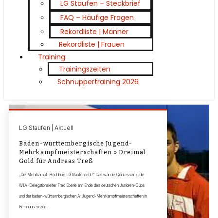
LG Staufen – Steckbrief
FAQ – Häufige Fragen
Rekordliste | Männer
Rekordliste | Frauen
Training
Trainingszeiten
Schnuppertraining 2026
LG Staufen | Aktuell
Baden-württembergische Jugend-
Mehrkampfmeisterschaften » Dreimal
Gold für Andreas Treß
„Die Mehrkampf-Hochburg LG Staufen lebt!“ Das war die Quintessenz, die
WLV-Delegationsleiter Fred Eberle am Ende des deutschen Junioren-Cups
und der baden-württembergischen A-Jugend-Mehrkampfmeisterschaften in
Bernhausen zog.