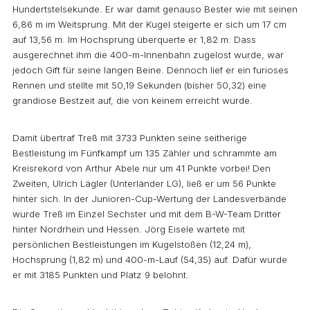
Hundertstelsekunde. Er war damit genauso Bester wie mit seinen
6,86 m im Weitsprung. Mit der Kugel steigerte er sich um 17 cm
auf 13,56 m. Im Hochsprung überquerte er 1,82 m. Dass
ausgerechnet ihm die 400-m-Innenbahn zugelost wurde, war
jedoch Gift für seine langen Beine. Dennoch lief er ein furioses
Rennen und stellte mit 50,19 Sekunden (bisher 50,32) eine
grandiose Bestzeit auf, die von keinem erreicht wurde.
Damit übertraf Treß mit 3733 Punkten seine seitherige
Bestleistung im Fünfkampf um 135 Zähler und schrammte am
Kreisrekord von Arthur Abele nur um 41 Punkte vorbei! Den
Zweiten, Ulrich Lägler (Unterländer LG), ließ er um 56 Punkte
hinter sich. In der Junioren-Cup-Wertung der Landesverbände
wurde Treß im Einzel Sechster und mit dem B-W-Team Dritter
hinter Nordrhein und Hessen. Jörg Eisele wartete mit
persönlichen Bestleistungen im Kugelstoßen (12,24 m),
Hochsprung (1,82 m) und 400-m-Lauf (54,35) auf. Dafür wurde
er mit 3185 Punkten und Platz 9 belohnt.