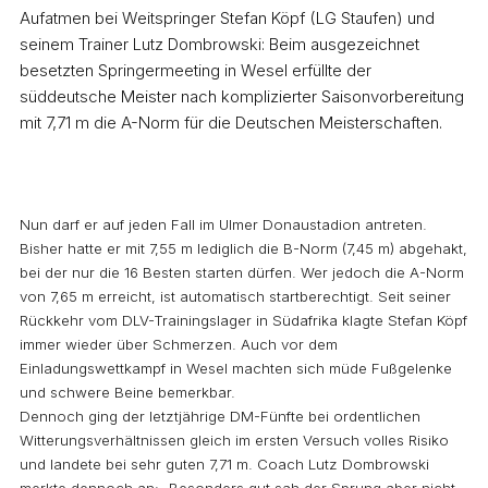
Aufatmen bei Weitspringer Stefan Köpf (LG Staufen) und
seinem Trainer Lutz Dombrowski: Beim ausgezeichnet
besetzten Springermeeting in Wesel erfüllte der
süddeutsche Meister nach komplizierter Saisonvorbereitung
mit 7,71 m die A-Norm für die Deutschen Meisterschaften.
Nun darf er auf jeden Fall im Ulmer Donaustadion antreten.
Bisher hatte er mit 7,55 m lediglich die B-Norm (7,45 m) abgehakt,
bei der nur die 16 Besten starten dürfen. Wer jedoch die A-Norm
von 7,65 m erreicht, ist automatisch startberechtigt. Seit seiner
Rückkehr vom DLV-Trainingslager in Südafrika klagte Stefan Köpf
immer wieder über Schmerzen. Auch vor dem
Einladungswettkampf in Wesel machten sich müde Fußgelenke
und schwere Beine bemerkbar.
Dennoch ging der letztjährige DM-Fünfte bei ordentlichen
Witterungsverhältnissen gleich im ersten Versuch volles Risiko
und landete bei sehr guten 7,71 m. Coach Lutz Dombrowski
merkte dennoch an: „Besonders gut sah der Sprung aber nicht