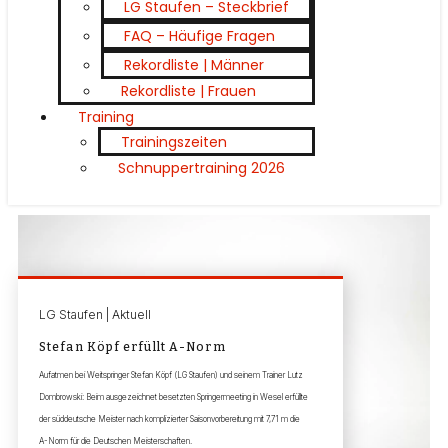
LG Staufen – Steckbrief
FAQ – Häufige Fragen
Rekordliste | Männer
Rekordliste | Frauen
Training
Trainingszeiten
Schnuppertraining 2026
LG Staufen | Aktuell
Stefan Köpf erfüllt A-Norm
Aufatmen bei Weitspringer Stefan Köpf (LG Staufen) und seinem Trainer Lutz
Dombrowski: Beim ausgezeichnet besetzten Springermeeting in Wesel erfüllte
der süddeutsche Meister nach komplizierter Saisonvorbereitung mit 7,71 m die
A-Norm für die Deutschen Meisterschaften.