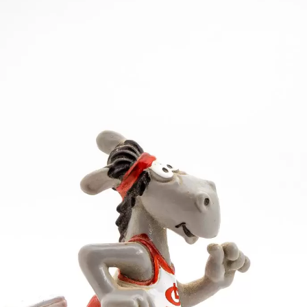
et und dort Vizemeisterin geworden. In der Halle hatt
te die PH-Studentin einen guten ersten Tag. Zu Begin
sprung steigerte sie sich um einen Zentimeter auf 1,
eden zu wollen. Doch am zweiten Tag lief es überhaup
 Auch die 31,69 Meter im Speerwerfen waren nicht da
ndest für Bronze reichten.
Bestleistungen heran. Ein guter Durchschnitt beschert
ch ein couragiertes 800-m-Rennen gelang Katharina 
kte, was zu Rang 14 reichte.
Trio mit 12 032 Punkten den fünften Platz.