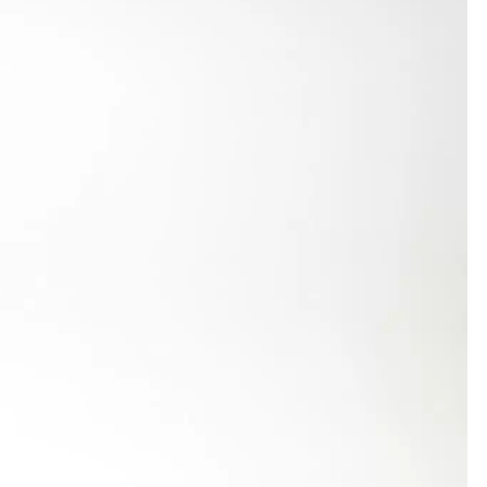
e sie sich heuer bereits den WLV-Titel im
n unterbot sie mit 14,61 Sekunden ihre Bestzeit
64 m, die Kugel stieß sie 11,37 m. Die 200 Meter
t nicht mehr. Im Weitsprung traf sie den Balken
s Gelbe vom Ei. Mit 2:39,84 Minuten über 800
e ihr jedoch mit 3907 (zuvor 3871) Punkten einen
Helm mit 2:35,08 Minuten eine neue Bestzeit. Im