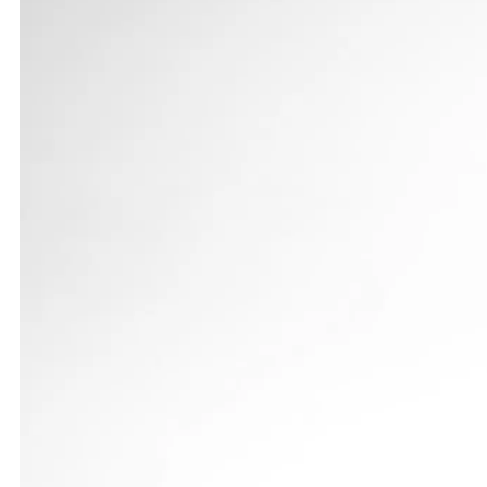
Im Vorjahr war sie noch bei den Juniorinnen gestart
Fünfkampf geholt. Im Sparkassen-Sportpark erwisch
über 100 m Hürden um eine Zehntelsekunde. Im Hoch
legte sie in 26,82 (bisher 27,29) Sekunden zurück.
Bis dahin schien Rebecca Konold um den Titel mitr
nicht und musste sich mit 4,90 m zufrieden geben.
Meter kam sie auf insgesamt 4639 Punkte, die zumi
Tina Brenner kam zwar in keiner Disziplin an ihre 
neuen Hausrekord im Siebenkampf und Platz 7. Dur
Siebenkampf steigerte sie sich um 25 auf 3486 Pun
In der Mannschaftswertung belegte das LG-Staufen-