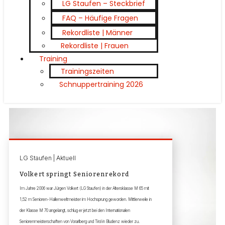
LG Staufen – Steckbrief
FAQ – Häufige Fragen
Rekordliste | Männer
Rekordliste | Frauen
Training
Trainingszeiten
Schnuppertraining 2026
LG Staufen | Aktuell
Volkert springt Seniorenrekord
Im Jahre 2006 war Jürgen Volkert (LG Staufen) in der Altersklasse M 65 mit
1,52 m Senioren-Hallenweltmeister im Hochsprung geworden. Mittlerweile in
der Klasse M 70 angelangt, schlug er jetzt bei den Internationalen
Seniorenmeisterschaften von Vorarlberg und Tirol in Bludenz wieder zu.