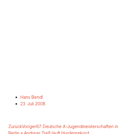
Hans Bendl
23. Juli 2008
Zurück
Voriger
67. Deutsche A-Jugendmeisterschaften in
Berlin » Andreas Treß läuft Hürdenrekord