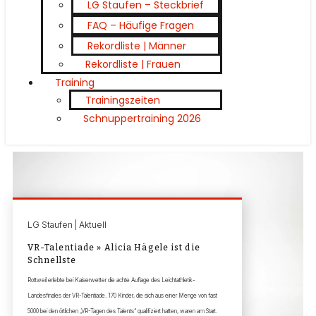
LG Staufen – Steckbrief
FAQ – Häufige Fragen
Rekordliste | Männer
Rekordliste | Frauen
Training
Trainingszeiten
Schnuppertraining 2026
LG Staufen | Aktuell
VR-Talentiade » Alicia Hägele ist die
Schnellste
Rottweil erlebte bei Kaiserwetter die achte Auflage des Leichtathletik-
Landesfinales der VR-Talentiade. 170 Kinder, die sich aus einer Menge von fast
5000 bei den örtlichen „VR-Tagen des Talents“ qualifiziert hatten, waren am Start.