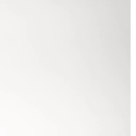
 der B-Jugend kam Michael Gütlin auf den zweiten
 letzten Durchgang verbesserte er sich sogar noch
gelangen ihm 37,71 m, was ebenfalls zu Rang 2