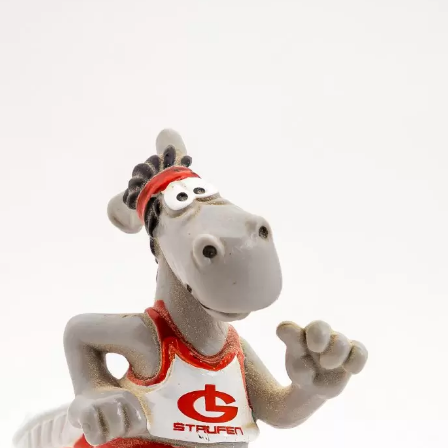
3 m Zweiter vor Raphael Krätschmer mit 49,39 m. Bei
nliche Bestleistung um 84 Zentimeter auf 45,98 m. Im
 auch mit dem 6 kg schweren A-Jugend-Hammer. Hier 