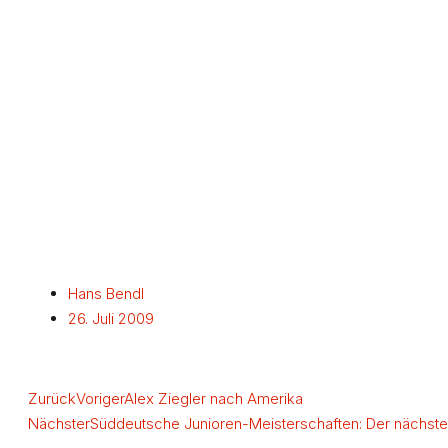
Hans Bendl
26. Juli 2009
Zurück
Voriger
Alex Ziegler nach Amerika
Nächster
Süddeutsche Junioren-Meisterschaften: Der nächste T