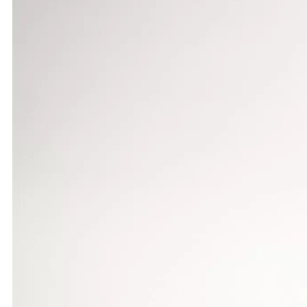
Antonios Kontos (VfL Sindelfingen) wurde mit 54,9
Platz. Im fünften Versuch steigerte er seine persö
auf 46,42 m. Erstmals versuchte sich der Horner
reichte.