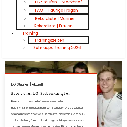
LG Staufen – Steckbrief
FAQ – Häufige Fragen
Rekordliste | Männer
Rekordliste | Frauen
Training
Trainingszeiten
Schnuppertraining 2026
LG Staufen | Aktuell
Bronze für LG-Siebenkämpfer
Riesenstimmung herrschte bei den Württembergischen
Hallenmehrkampfmeisterschaften in der für den großen Andrang bei dieser
Veranstaltung schon wieder viel zu kleinen Ulmer Messehalle 4. Auch die LG
Staufen hatte häufig Anlass zur Freude: Insgesamt drei goldene, drei silberne
und zwei bronzene Medaillen sowie zehn weitere Plätze unter den besten