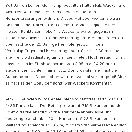
Seit Jahren keinen Mehrkampf bestritten hatten Nils Wacker und
Matthias Barth, die sich normalerweise eher den
Horizontalsprüngen widmen. Dieses Mal aber wollten sie zum
Abschluss der Hallensaison einmal ihre Vielseitigkeit testen. Die
meisten Punkte sammelte Nils Wacker erwartungsgemäß in
seiner Spezialdisziplin, dem Weitsprung, mit 6,89 m. Ordentlich
überraschte der 25-Jährige Herliköfer jedoch in den
Vertikalsprüngen. Im Hochsprung übertraf er mit 1,80 m seine
alte Freiluft-Bestleistung um vier Zentimeter. Noch erstaunlicher,
dass er sich im Stabhochsprung von 3,95 m auf 4,20 m zu
steigern vermochte. Trainer Lutz Dombrowski fielen fast die
Augen heraus. „Dabei haben wir nur zweimal vorher geübt! Aber
es hat riesigen Spaß gemacht!“ war Wackers Kommentar.
Mit 4516 Punkten wurde er Neunter vor Matthias Barth, der auf
4485 Punkte kam. Der Bettringer war mit 7,19 Sekunden auf der
60-m-Strecke absolut Schnellster der Männerklasse und
überzeugte auch über 60 m Hürden mit 9,23 Sekunden. Im
Weitsprung erreichte er 6,69 m, mit dem Stab verbesserte er sich
immerhin von 3,60 m auf 3,80 m. Mit 11,05 m egalisierte er seine