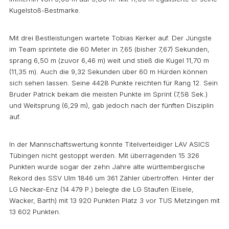
Kugelstoß-Bestmarke.
Mit drei Bestleistungen wartete Tobias Kerker auf. Der Jüngste
im Team sprintete die 60 Meter in 7,65 (bisher 7,67) Sekunden,
sprang 6,50 m (zuvor 6,46 m) weit und stieß die Kugel 11,70 m
(11,35 m). Auch die 9,32 Sekunden über 60 m Hürden können
sich sehen lassen. Seine 4428 Punkte reichten für Rang 12. Sein
Bruder Patrick bekam die meisten Punkte im Sprint (7,58 Sek.)
und Weitsprung (6,29 m), gab jedoch nach der fünften Disziplin
auf.
In der Mannschaftswertung konnte Titelverteidiger LAV ASICS
Tübingen nicht gestoppt werden. Mit überragenden 15 326
Punkten wurde sogar der zehn Jahre alte württembergische
Rekord des SSV Ulm 1846 um 361 Zähler übertroffen. Hinter der
LG Neckar-Enz (14 479 P.) belegte die LG Staufen (Eisele,
Wacker, Barth) mit 13 920 Punkten Platz 3 vor TUS Metzingen mit
13 602 Punkten.