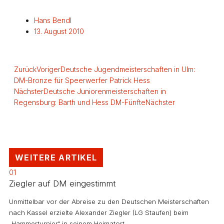
Hans Bendl
13. August 2010
Zurück
Voriger
Deutsche Jugendmeisterschaften in Ulm:
DM-Bronze für Speerwerfer Patrick Hess
Nächster
Deutsche Juniorenmeisterschaften in
Regensburg: Barth und Hess DM-Fünfte
Nächster
WEITERE ARTIKEL
01
Ziegler auf DM eingestimmt
Unmittelbar vor der Abreise zu den Deutschen Meisterschaften
nach Kassel erzielte Alexander Ziegler (LG Staufen) beim
„Hammerturnier“ in seinem Heimatort…