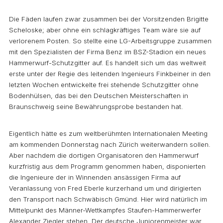
Die Fäden laufen zwar zusammen bei der Vorsitzenden Brigitte
Scheloske; aber ohne ein schlagkräftiges Team wäre sie auf
verlorenem Posten. So stellte eine LG-Arbeitsgruppe zusammen
mit den Spezialisten der Firma Benz im BSZ-Stadion ein neues
Hammerwurf-Schutzgitter auf. Es handelt sich um das weltweit
erste unter der Regie des leitenden Ingenieurs Finkbeiner in den
letzten Wochen entwickelte frei stehende Schutzgitter ohne
Bodenhülsen, das bei den Deutschen Meisterschaften in
Braunschweig seine Bewährungsprobe bestanden hat.
Eigentlich hätte es zum weltberühmten Internationalen Meeting
am kommenden Donnerstag nach Zürich weiterwandern sollen.
Aber nachdem die dortigen Organisatoren den Hammerwurf
kurzfristig aus dem Programm genommen haben, disponierten
die Ingenieure der in Winnenden ansässigen Firma auf
Veranlassung von Fred Eberle kurzerhand um und dirigierten
den Transport nach Schwäbisch Gmünd. Hier wird natürlich im
Mittelpunkt des Männer-Wettkampfes Staufen-Hammerwerfer
Alexander Ziegler stehen. Der deutsche Juniorenmeister war