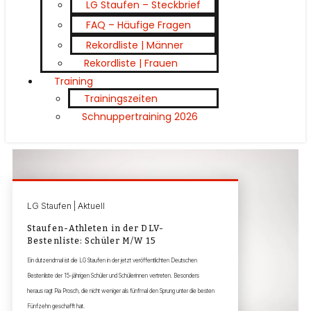
LG Staufen – Steckbrief
FAQ – Häufige Fragen
Rekordliste | Männer
Rekordliste | Frauen
Training
Trainingszeiten
Schnuppertraining 2026
LG Staufen | Aktuell
Staufen-Athleten in der DLV-
Bestenliste: Schüler M/W 15
Ein dutzendmal ist die LG Staufen in der jetzt veröffentlichten Deutschen
Bestenliste der 15-jährigen Schüler und Schülerinnen vertreten. Besonders
heraus ragt Pia Prosch, die nicht weniger als fünfmal den Sprung unter die besten
Fünfzehn geschafft hat.