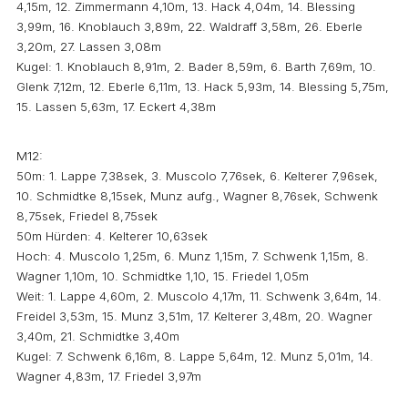
4,15m, 12. Zimmermann 4,10m, 13. Hack 4,04m, 14. Blessing
3,99m, 16. Knoblauch 3,89m, 22. Waldraff 3,58m, 26. Eberle
3,20m, 27. Lassen 3,08m
Kugel: 1. Knoblauch 8,91m, 2. Bader 8,59m, 6. Barth 7,69m, 10.
Glenk 7,12m, 12. Eberle 6,11m, 13. Hack 5,93m, 14. Blessing 5,75m,
15. Lassen 5,63m, 17. Eckert 4,38m
M12:
50m: 1. Lappe 7,38sek, 3. Muscolo 7,76sek, 6. Kelterer 7,96sek,
10. Schmidtke 8,15sek, Munz aufg., Wagner 8,76sek, Schwenk
8,75sek, Friedel 8,75sek
50m Hürden: 4. Kelterer 10,63sek
Hoch: 4. Muscolo 1,25m, 6. Munz 1,15m, 7. Schwenk 1,15m, 8.
Wagner 1,10m, 10. Schmidtke 1,10, 15. Friedel 1,05m
Weit: 1. Lappe 4,60m, 2. Muscolo 4,17m, 11. Schwenk 3,64m, 14.
Freidel 3,53m, 15. Munz 3,51m, 17. Kelterer 3,48m, 20. Wagner
3,40m, 21. Schmidtke 3,40m
Kugel: 7. Schwenk 6,16m, 8. Lappe 5,64m, 12. Munz 5,01m, 14.
Wagner 4,83m, 17. Friedel 3,97m