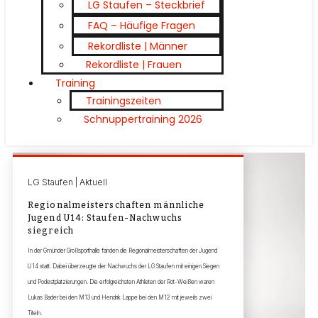
LG Staufen – Steckbrief
FAQ – Häufige Fragen
Rekordliste | Männer
Rekordliste | Frauen
Training
Trainingszeiten
Schnuppertraining 2026
LG Staufen | Aktuell
Regionalmeisterschaften männliche
Jugend U14: Staufen-Nachwuchs
siegreich
In der Gmünder Großsporthalle fanden die Regionalmeisterschaften der Jugend
U14 statt. Dabei überzeugte der Nachwuchs der LG Staufen mit einigen Siegen
und Podestplatzierungen. Die erfolgreichsten Athleten der Rot-Weißen waren
Lukas Bader bei den M13 und Hendrik Lappe bei den M12 mit jeweils zwei
Titeln.